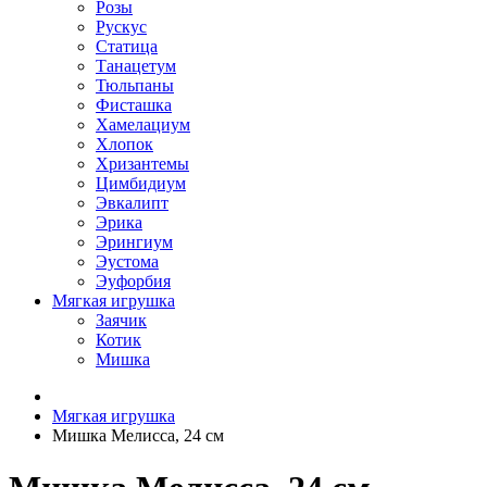
Розы
Рускус
Статица
Танацетум
Тюльпаны
Фисташка
Хамелациум
Хлопок
Хризантемы
Цимбидиум
Эвкалипт
Эрика
Эрингиум
Эустома
Эуфорбия
Мягкая игрушка
Заячик
Котик
Мишка
Мягкая игрушка
Мишка Мелисса, 24 см