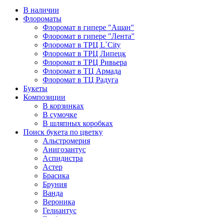
В наличии
Флороматы
Флоромат в гипере "Ашан"
Флоромат в гипере "Лента"
Флоромат в ТРЦ L`City
Флоромат в ТРЦ Липецк
Флоромат в ТРЦ Ривьера
Флоромат в ТЦ Армада
Флоромат в ТЦ Радуга
Букеты
Композиции
В корзинках
В сумочке
В шляпных коробках
Поиск букета по цветку
Альстромерия
Анигозантус
Аспидистра
Астер
Брасика
Бруния
Ванда
Вероника
Гелиантус