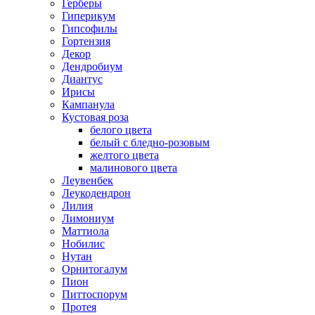
Герберы
Гиперикум
Гипсофилы
Гортензия
Декор
Дендробиум
Диантус
Ирисы
Кампанула
Кустовая роза
белого цвета
белый с бледно-розовым
желтого цвета
малинового цвета
Леувенбек
Леукодендрон
Лилия
Лимониум
Маттиола
Нобилис
Нутан
Орнитогалум
Пион
Питтоспорум
Протея