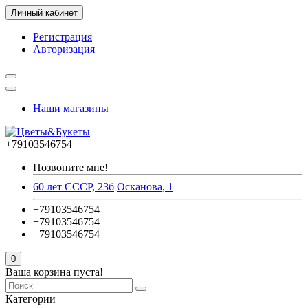
Личный кабинет
Регистрация
Авторизация
Наши магазины
+79103546754
Позвоните мне!
60 лет СССР, 23б
Осканова, 1
+79103546754
+79103546754
+79103546754
0
Ваша корзина пуста!
Категории