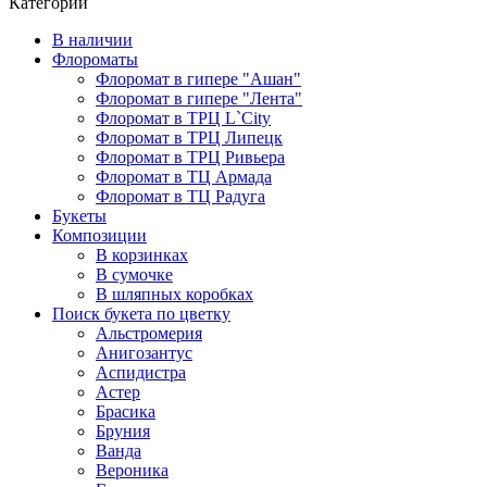
Категории
В наличии
Флороматы
Флоромат в гипере "Ашан"
Флоромат в гипере "Лента"
Флоромат в ТРЦ L`City
Флоромат в ТРЦ Липецк
Флоромат в ТРЦ Ривьера
Флоромат в ТЦ Армада
Флоромат в ТЦ Радуга
Букеты
Композиции
В корзинках
В сумочке
В шляпных коробках
Поиск букета по цветку
Альстромерия
Анигозантус
Аспидистра
Астер
Брасика
Бруния
Ванда
Вероника