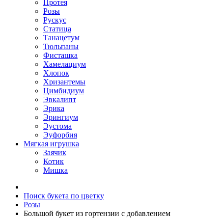
Протея
Розы
Рускус
Статица
Танацетум
Тюльпаны
Фисташка
Хамелациум
Хлопок
Хризантемы
Цимбидиум
Эвкалипт
Эрика
Эрингиум
Эустома
Эуфорбия
Мягкая игрушка
Заячик
Котик
Мишка
Поиск букета по цветку
Розы
Большой букет из гортензии c добавлением