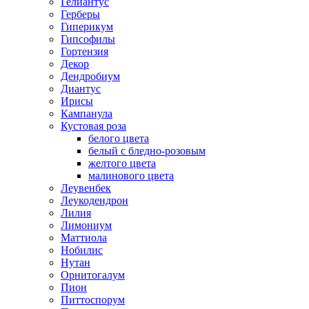
Гелиантус
Герберы
Гиперикум
Гипсофилы
Гортензия
Декор
Дендробиум
Диантус
Ирисы
Кампанула
Кустовая роза
белого цвета
белый с бледно-розовым
желтого цвета
малинового цвета
Леувенбек
Леукодендрон
Лилия
Лимониум
Маттиола
Нобилис
Нутан
Орнитогалум
Пион
Питтоспорум