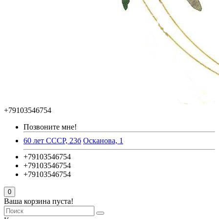
+79103546754
Позвоните мне!
60 лет СССР, 23б
Осканова, 1
+79103546754
+79103546754
+79103546754
0
Ваша корзина пуста!