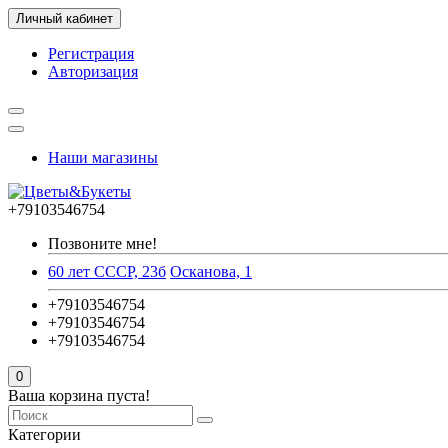
Личный кабинет
Регистрация
Авторизация
Наши магазины
+79103546754
Позвоните мне!
60 лет СССР, 23б
Осканова, 1
+79103546754
+79103546754
+79103546754
0
Ваша корзина пуста!
Категории