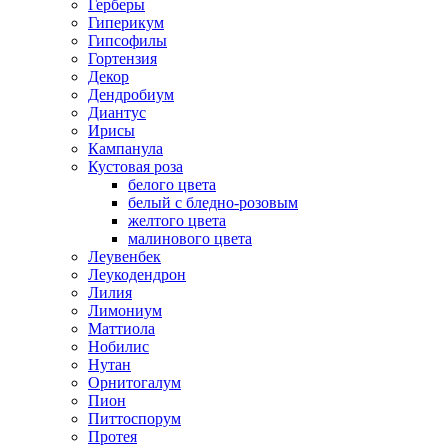
Герберы
Гиперикум
Гипсофилы
Гортензия
Декор
Дендробиум
Диантус
Ирисы
Кампанула
Кустовая роза
белого цвета
белый с бледно-розовым
желтого цвета
малинового цвета
Леувенбек
Леукодендрон
Лилия
Лимониум
Маттиола
Нобилис
Нутан
Орнитогалум
Пион
Питтоспорум
Протея