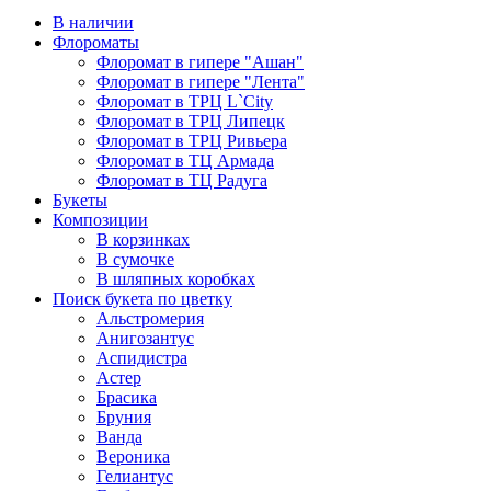
В наличии
Флороматы
Флоромат в гипере "Ашан"
Флоромат в гипере "Лента"
Флоромат в ТРЦ L`City
Флоромат в ТРЦ Липецк
Флоромат в ТРЦ Ривьера
Флоромат в ТЦ Армада
Флоромат в ТЦ Радуга
Букеты
Композиции
В корзинках
В сумочке
В шляпных коробках
Поиск букета по цветку
Альстромерия
Анигозантус
Аспидистра
Астер
Брасика
Бруния
Ванда
Вероника
Гелиантус