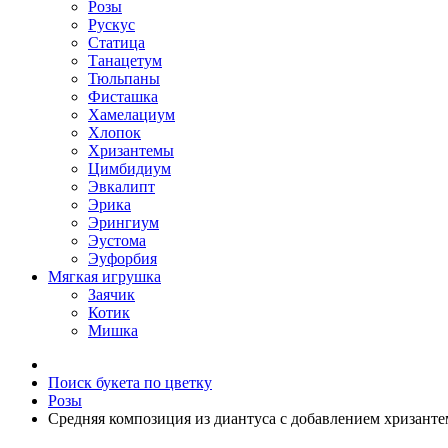
Розы
Рускус
Статица
Танацетум
Тюльпаны
Фисташка
Хамелациум
Хлопок
Хризантемы
Цимбидиум
Эвкалипт
Эрика
Эрингиум
Эустома
Эуфорбия
Мягкая игрушка
Заячик
Котик
Мишка
Поиск букета по цветку
Розы
Средняя композиция из диантуса c добавлением хризант