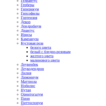
Гелиантус
Герберы
Гиперикум
Гипсофилы
Гортензия
Декор
Дендробиум
Диантус
Ирисы
Кампанула
Кустовая роза
белого цвета
белый с бледно-розовым
желтого цвета
малинового цвета
Леувенбек
Леукодендрон
Лилия
Лимониум
Маттиола
Нобилис
Нутан
Орнитогалум
Пион
Питтоспорум