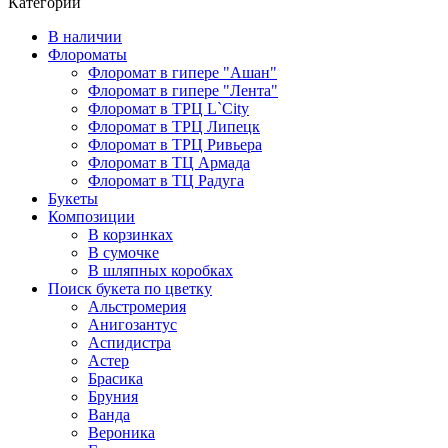
Категории
В наличии
Флороматы
Флоромат в гипере "Ашан"
Флоромат в гипере "Лента"
Флоромат в ТРЦ L`City
Флоромат в ТРЦ Липецк
Флоромат в ТРЦ Ривьера
Флоромат в ТЦ Армада
Флоромат в ТЦ Радуга
Букеты
Композиции
В корзинках
В сумочке
В шляпных коробках
Поиск букета по цветку
Альстромерия
Анигозантус
Аспидистра
Астер
Брасика
Бруния
Ванда
Вероника