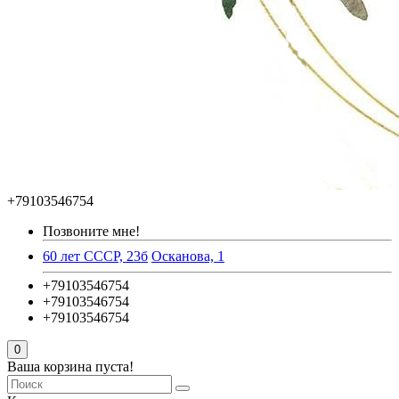
+79103546754
Позвоните мне!
60 лет СССР, 23б
Осканова, 1
+79103546754
+79103546754
+79103546754
0
Ваша корзина пуста!