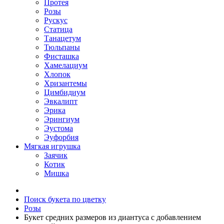
Протея
Розы
Рускус
Статица
Танацетум
Тюльпаны
Фисташка
Хамелациум
Хлопок
Хризантемы
Цимбидиум
Эвкалипт
Эрика
Эрингиум
Эустома
Эуфорбия
Мягкая игрушка
Заячик
Котик
Мишка
Поиск букета по цветку
Розы
Букет средних размеров из диантуса c добавлением