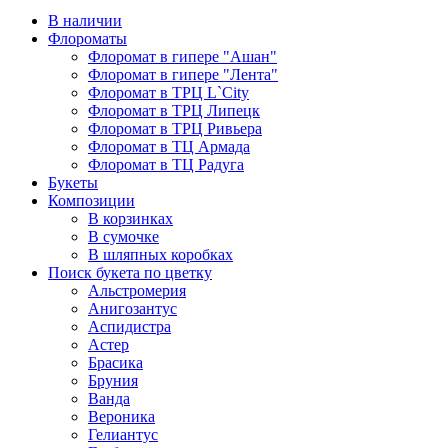
В наличии
Флороматы
Флоромат в гипере "Ашан"
Флоромат в гипере "Лента"
Флоромат в ТРЦ L`City
Флоромат в ТРЦ Липецк
Флоромат в ТРЦ Ривьера
Флоромат в ТЦ Армада
Флоромат в ТЦ Радуга
Букеты
Композиции
В корзинках
В сумочке
В шляпных коробках
Поиск букета по цветку
Альстромерия
Анигозантус
Аспидистра
Астер
Брасика
Бруния
Ванда
Вероника
Гелиантус