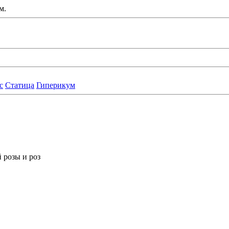
м.
с
Статица
Гиперикум
 розы и роз