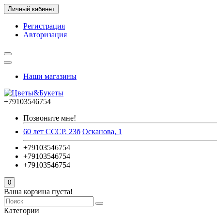
Личный кабинет
Регистрация
Авторизация
Наши магазины
+79103546754
Позвоните мне!
60 лет СССР, 23б
Осканова, 1
+79103546754
+79103546754
+79103546754
0
Ваша корзина пуста!
Категории