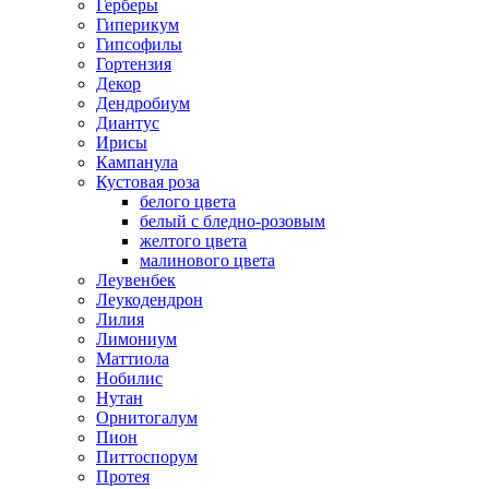
Герберы
Гиперикум
Гипсофилы
Гортензия
Декор
Дендробиум
Диантус
Ирисы
Кампанула
Кустовая роза
белого цвета
белый с бледно-розовым
желтого цвета
малинового цвета
Леувенбек
Леукодендрон
Лилия
Лимониум
Маттиола
Нобилис
Нутан
Орнитогалум
Пион
Питтоспорум
Протея