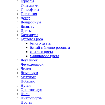
Герберы
Гиперикум
Гипсофилы
Гортензия
Декор
Дендробиум
Диантус
Ирисы
Кампанула
Кустовая роза
белого цвета
белый с бледно-розовым
желтого цвета
малинового цвета
Леувенбек
Леукодендрон
Лилия
Лимониум
Маттиола
Нобилис
Нутан
Орнитогалум
Пион
Питтоспорум
Протея