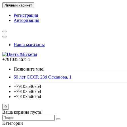
Личный кабинет
Регистрация
Авторизация
Наши магазины
+79103546754
Позвоните мне!
60 лет СССР, 23б
Осканова, 1
+79103546754
+79103546754
+79103546754
0
Ваша корзина пуста!
Категории