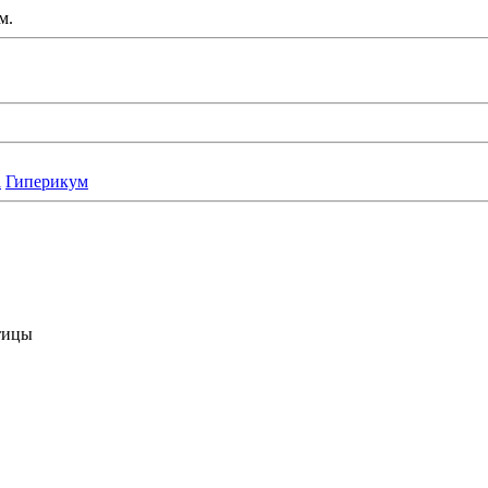
м.
а
Гиперикум
атицы