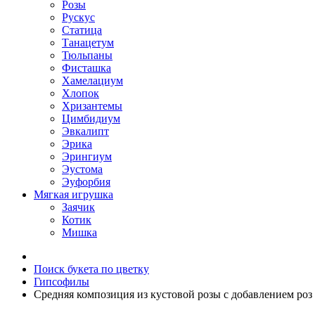
Розы
Рускус
Статица
Танацетум
Тюльпаны
Фисташка
Хамелациум
Хлопок
Хризантемы
Цимбидиум
Эвкалипт
Эрика
Эрингиум
Эустома
Эуфорбия
Мягкая игрушка
Заячик
Котик
Мишка
Поиск букета по цветку
Гипсофилы
Средняя композиция из кустовой розы c добавлением роз