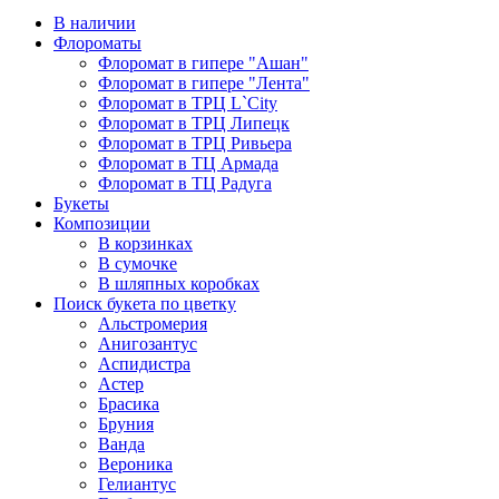
В наличии
Флороматы
Флоромат в гипере "Ашан"
Флоромат в гипере "Лента"
Флоромат в ТРЦ L`City
Флоромат в ТРЦ Липецк
Флоромат в ТРЦ Ривьера
Флоромат в ТЦ Армада
Флоромат в ТЦ Радуга
Букеты
Композиции
В корзинках
В сумочке
В шляпных коробках
Поиск букета по цветку
Альстромерия
Анигозантус
Аспидистра
Астер
Брасика
Бруния
Ванда
Вероника
Гелиантус