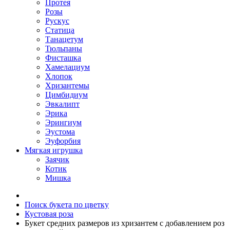
Протея
Розы
Рускус
Статица
Танацетум
Тюльпаны
Фисташка
Хамелациум
Хлопок
Хризантемы
Цимбидиум
Эвкалипт
Эрика
Эрингиум
Эустома
Эуфорбия
Мягкая игрушка
Заячик
Котик
Мишка
Поиск букета по цветку
Кустовая роза
Букет средних размеров из хризантем c добавлением роз