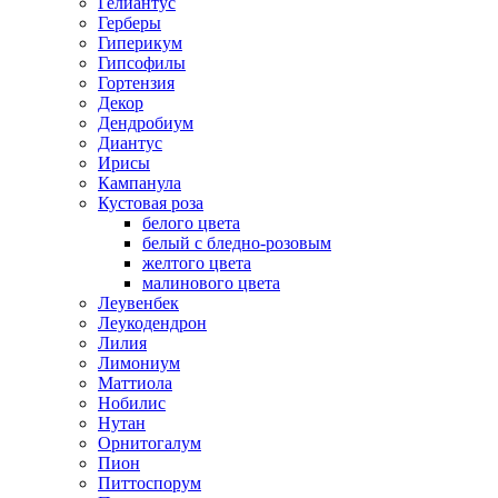
Гелиантус
Герберы
Гиперикум
Гипсофилы
Гортензия
Декор
Дендробиум
Диантус
Ирисы
Кампанула
Кустовая роза
белого цвета
белый с бледно-розовым
желтого цвета
малинового цвета
Леувенбек
Леукодендрон
Лилия
Лимониум
Маттиола
Нобилис
Нутан
Орнитогалум
Пион
Питтоспорум