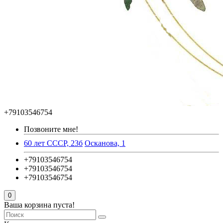
+79103546754
Позвоните мне!
60 лет СССР, 23б
Осканова, 1
+79103546754
+79103546754
+79103546754
0
Ваша корзина пуста!