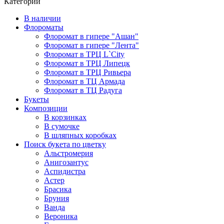
Категории
В наличии
Флороматы
Флоромат в гипере "Ашан"
Флоромат в гипере "Лента"
Флоромат в ТРЦ L`City
Флоромат в ТРЦ Липецк
Флоромат в ТРЦ Ривьера
Флоромат в ТЦ Армада
Флоромат в ТЦ Радуга
Букеты
Композиции
В корзинках
В сумочке
В шляпных коробках
Поиск букета по цветку
Альстромерия
Анигозантус
Аспидистра
Астер
Брасика
Бруния
Ванда
Вероника