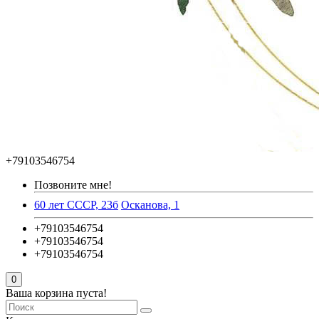
+79103546754
Позвоните мне!
60 лет СССР, 23б
Осканова, 1
+79103546754
+79103546754
+79103546754
0
Ваша корзина пуста!