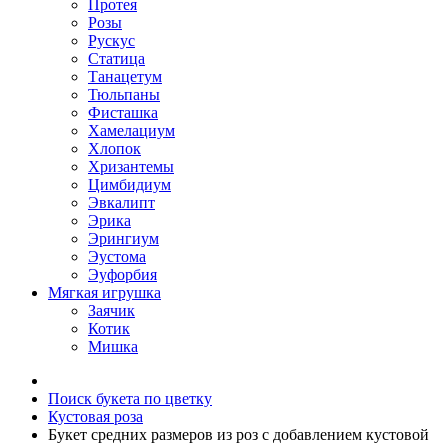
Протея
Розы
Рускус
Статица
Танацетум
Тюльпаны
Фисташка
Хамелациум
Хлопок
Хризантемы
Цимбидиум
Эвкалипт
Эрика
Эрингиум
Эустома
Эуфорбия
Мягкая игрушка
Заячик
Котик
Мишка
Поиск букета по цветку
Кустовая роза
Букет средних размеров из роз c добавлением кустовой