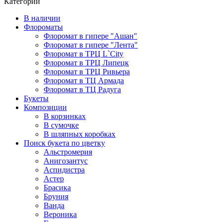
Категории
В наличии
Флороматы
Флоромат в гипере "Ашан"
Флоромат в гипере "Лента"
Флоромат в ТРЦ L`City
Флоромат в ТРЦ Липецк
Флоромат в ТРЦ Ривьера
Флоромат в ТЦ Армада
Флоромат в ТЦ Радуга
Букеты
Композиции
В корзинках
В сумочке
В шляпных коробках
Поиск букета по цветку
Альстромерия
Анигозантус
Аспидистра
Астер
Брасика
Бруния
Ванда
Вероника