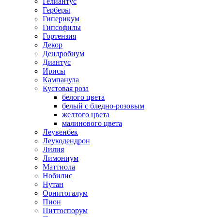
Гелиантус
Герберы
Гиперикум
Гипсофилы
Гортензия
Декор
Дендробиум
Диантус
Ирисы
Кампанула
Кустовая роза
белого цвета
белый с бледно-розовым
желтого цвета
малинового цвета
Леувенбек
Леукодендрон
Лилия
Лимониум
Маттиола
Нобилис
Нутан
Орнитогалум
Пион
Питтоспорум