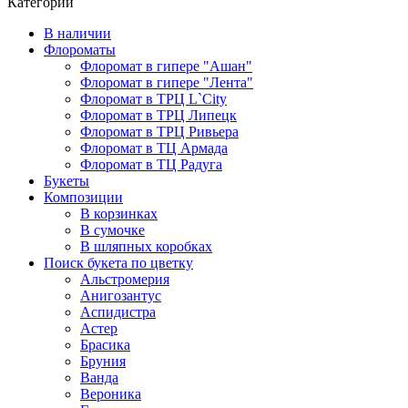
Категории
В наличии
Флороматы
Флоромат в гипере "Ашан"
Флоромат в гипере "Лента"
Флоромат в ТРЦ L`City
Флоромат в ТРЦ Липецк
Флоромат в ТРЦ Ривьера
Флоромат в ТЦ Армада
Флоромат в ТЦ Радуга
Букеты
Композиции
В корзинках
В сумочке
В шляпных коробках
Поиск букета по цветку
Альстромерия
Анигозантус
Аспидистра
Астер
Брасика
Бруния
Ванда
Вероника