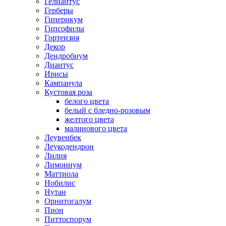
Гелиантус
Герберы
Гиперикум
Гипсофилы
Гортензия
Декор
Дендробиум
Диантус
Ирисы
Кампанула
Кустовая роза
белого цвета
белый с бледно-розовым
желтого цвета
малинового цвета
Леувенбек
Леукодендрон
Лилия
Лимониум
Маттиола
Нобилис
Нутан
Орнитогалум
Пион
Питтоспорум