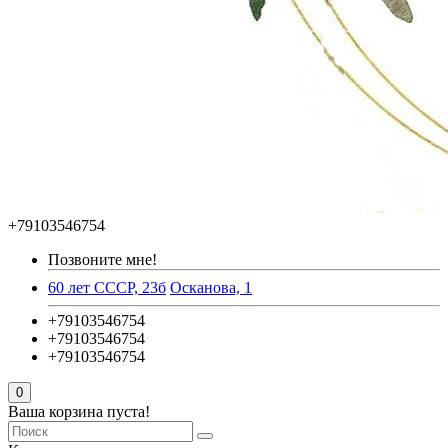
+79103546754
Позвоните мне!
60 лет СССР, 23б
Осканова, 1
+79103546754
+79103546754
+79103546754
0
Ваша корзина пуста!