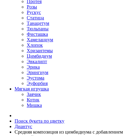
Протея
Розы
Рускус
Статица
Танацетум
Тюльпаны
Фисташка
Хамелациум
Хлопок
Хризантемы
Цимбидиум
Эвкалипт
Эрика
Эрингиум
Эустома
Эуфорбия
Мягкая игрушка
Заячик
Котик
Мишка
Поиск букета по цветку
Диантус
Средняя композиция из цимбидиума c добавлением