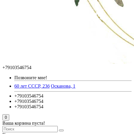
+79103546754
Позвоните мне!
60 лет СССР, 23б
Осканова, 1
+79103546754
+79103546754
+79103546754
0
Ваша корзина пуста!