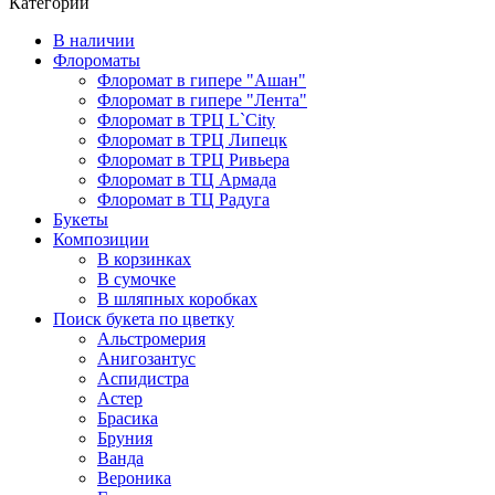
Категории
В наличии
Флороматы
Флоромат в гипере "Ашан"
Флоромат в гипере "Лента"
Флоромат в ТРЦ L`City
Флоромат в ТРЦ Липецк
Флоромат в ТРЦ Ривьера
Флоромат в ТЦ Армада
Флоромат в ТЦ Радуга
Букеты
Композиции
В корзинках
В сумочке
В шляпных коробках
Поиск букета по цветку
Альстромерия
Анигозантус
Аспидистра
Астер
Брасика
Бруния
Ванда
Вероника