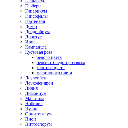
Гелиантус
Герберы
Гиперикум
Гипсофилы
Гортензия
Декор
Дендробиум
Диантус
Ирисы
Кампанула
Кустовая роза
белого цвета
белый с бледно-розовым
желтого цвета
малинового цвета
Леувенбек
Леукодендрон
Лилия
Лимониум
Маттиола
Нобилис
Нутан
Орнитогалум
Пион
Питтоспорум