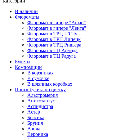
Категории
В наличии
Флороматы
Флоромат в гипере "Ашан"
Флоромат в гипере "Лента"
Флоромат в ТРЦ L`City
Флоромат в ТРЦ Липецк
Флоромат в ТРЦ Ривьера
Флоромат в ТЦ Армада
Флоромат в ТЦ Радуга
Букеты
Композиции
В корзинках
В сумочке
В шляпных коробках
Поиск букета по цветку
Альстромерия
Анигозантус
Аспидистра
Астер
Брасика
Бруния
Ванда
Вероника