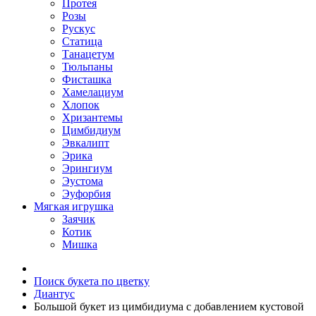
Протея
Розы
Рускус
Статица
Танацетум
Тюльпаны
Фисташка
Хамелациум
Хлопок
Хризантемы
Цимбидиум
Эвкалипт
Эрика
Эрингиум
Эустома
Эуфорбия
Мягкая игрушка
Заячик
Котик
Мишка
Поиск букета по цветку
Диантус
Большой букет из цимбидиума c добавлением кустовой