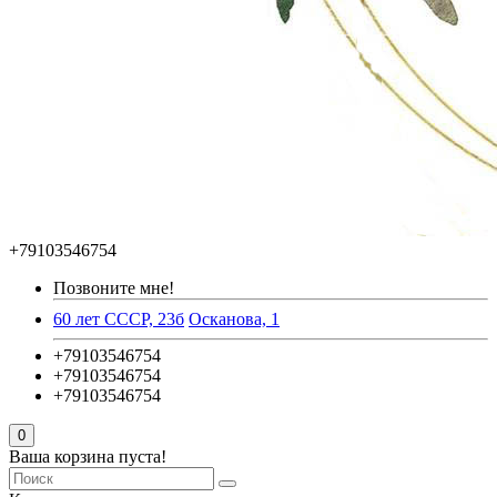
+79103546754
Позвоните мне!
60 лет СССР, 23б
Осканова, 1
+79103546754
+79103546754
+79103546754
0
Ваша корзина пуста!