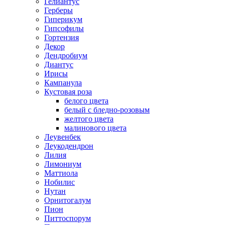
Гелиантус
Герберы
Гиперикум
Гипсофилы
Гортензия
Декор
Дендробиум
Диантус
Ирисы
Кампанула
Кустовая роза
белого цвета
белый с бледно-розовым
желтого цвета
малинового цвета
Леувенбек
Леукодендрон
Лилия
Лимониум
Маттиола
Нобилис
Нутан
Орнитогалум
Пион
Питтоспорум