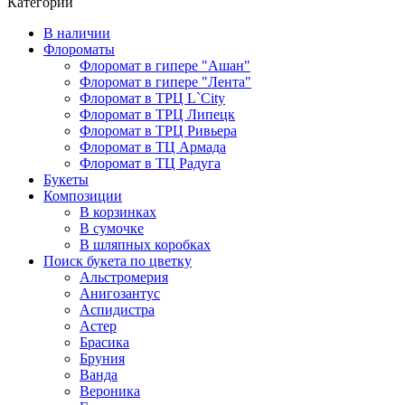
Категории
В наличии
Флороматы
Флоромат в гипере "Ашан"
Флоромат в гипере "Лента"
Флоромат в ТРЦ L`City
Флоромат в ТРЦ Липецк
Флоромат в ТРЦ Ривьера
Флоромат в ТЦ Армада
Флоромат в ТЦ Радуга
Букеты
Композиции
В корзинках
В сумочке
В шляпных коробках
Поиск букета по цветку
Альстромерия
Анигозантус
Аспидистра
Астер
Брасика
Бруния
Ванда
Вероника