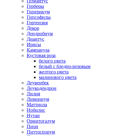
Гелиантус
Герберы
Гиперикум
Гипсофилы
Гортензия
Декор
Дендробиум
Диантус
Ирисы
Кампанула
Кустовая роза
белого цвета
белый с бледно-розовым
желтого цвета
малинового цвета
Леувенбек
Леукодендрон
Лилия
Лимониум
Маттиола
Нобилис
Нутан
Орнитогалум
Пион
Питтоспорум