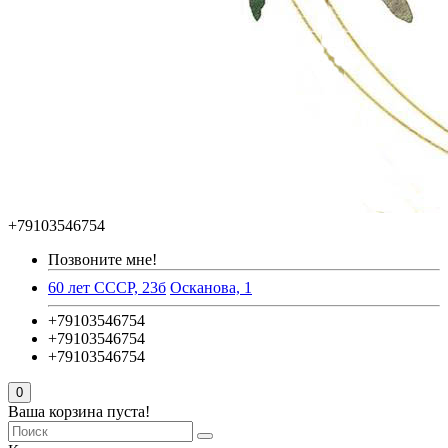
+79103546754
Позвоните мне!
60 лет СССР, 23б
Осканова, 1
+79103546754
+79103546754
+79103546754
0
Ваша корзина пуста!