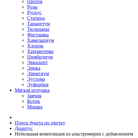
Протея
Розы
Рускус
Статица
Танацетум
Тюльпаны
Фисташка
Хамелациум
Хлопок
Хризантемы
Цимбидиум
Эвкалипт
Эрика
Эрингиум
Эустома
Эуфорбия
Мягкая игрушка
Заячик
Котик
Мишка
Поиск букета по цветку
Диантус
Небольшая композиция из альстромерии c добавлением