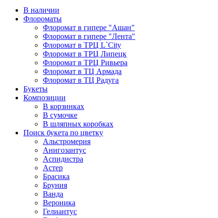
В наличии
Флороматы
Флоромат в гипере "Ашан"
Флоромат в гипере "Лента"
Флоромат в ТРЦ L`City
Флоромат в ТРЦ Липецк
Флоромат в ТРЦ Ривьера
Флоромат в ТЦ Армада
Флоромат в ТЦ Радуга
Букеты
Композиции
В корзинках
В сумочке
В шляпных коробках
Поиск букета по цветку
Альстромерия
Анигозантус
Аспидистра
Астер
Брасика
Бруния
Ванда
Вероника
Гелиантус