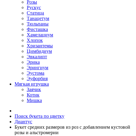
Розы
Рускус
Статица
Танацетум
Тюльпаны
Фисташка
Хамелациум
Хлопок
Хризантемы
Цимбидиум
Эвкалипт
Эрика
Эрингиум
Эустома
Эуфорбия
Мягкая игрушка
Заячик
Котик
Мишка
Поиск букета по цветку
Диантус
Букет средних размеров из роз c добавлением кустовой
розы и альстромерии