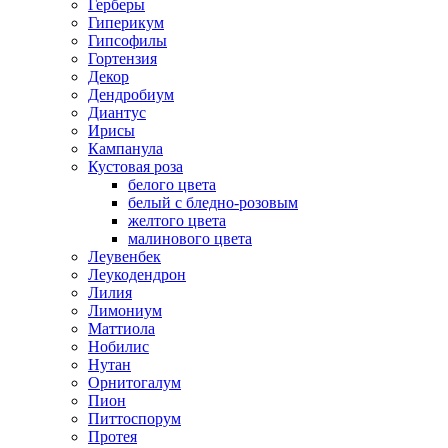
Герберы
Гиперикум
Гипсофилы
Гортензия
Декор
Дендробиум
Диантус
Ирисы
Кампанула
Кустовая роза
белого цвета
белый с бледно-розовым
желтого цвета
малинового цвета
Леувенбек
Леукодендрон
Лилия
Лимониум
Маттиола
Нобилис
Нутан
Орнитогалум
Пион
Питтоспорум
Протея