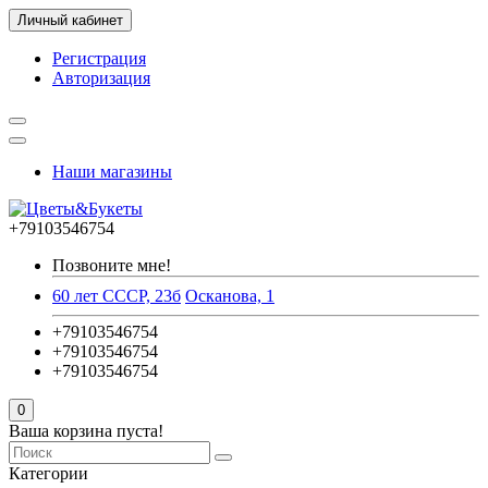
Личный кабинет
Регистрация
Авторизация
Наши магазины
+79103546754
Позвоните мне!
60 лет СССР, 23б
Осканова, 1
+79103546754
+79103546754
+79103546754
0
Ваша корзина пуста!
Категории