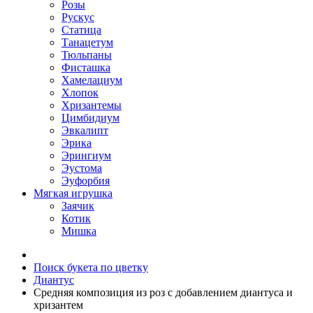
Розы
Рускус
Статица
Танацетум
Тюльпаны
Фисташка
Хамелациум
Хлопок
Хризантемы
Цимбидиум
Эвкалипт
Эрика
Эрингиум
Эустома
Эуфорбия
Мягкая игрушка
Заячик
Котик
Мишка
Поиск букета по цветку
Диантус
Средняя композиция из роз c добавлением диантуса и
хризантем