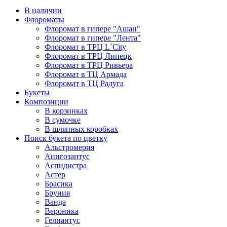
В наличии
Флороматы
Флоромат в гипере "Ашан"
Флоромат в гипере "Лента"
Флоромат в ТРЦ L`City
Флоромат в ТРЦ Липецк
Флоромат в ТРЦ Ривьера
Флоромат в ТЦ Армада
Флоромат в ТЦ Радуга
Букеты
Композиции
В корзинках
В сумочке
В шляпных коробках
Поиск букета по цветку
Альстромерия
Анигозантус
Аспидистра
Астер
Брасика
Бруния
Ванда
Вероника
Гелиантус