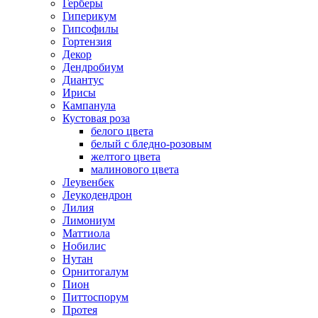
Герберы
Гиперикум
Гипсофилы
Гортензия
Декор
Дендробиум
Диантус
Ирисы
Кампанула
Кустовая роза
белого цвета
белый с бледно-розовым
желтого цвета
малинового цвета
Леувенбек
Леукодендрон
Лилия
Лимониум
Маттиола
Нобилис
Нутан
Орнитогалум
Пион
Питтоспорум
Протея