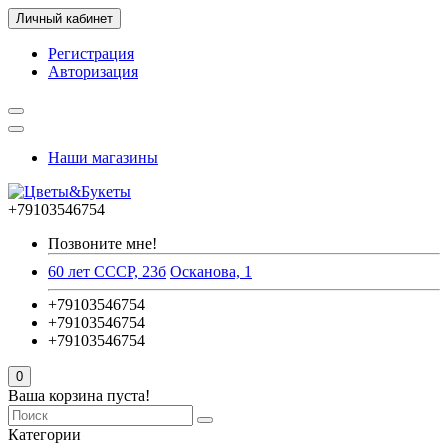
Личный кабинет
Регистрация
Авторизация
Наши магазины
+79103546754
Позвоните мне!
60 лет СССР, 23б
Осканова, 1
+79103546754
+79103546754
+79103546754
0
Ваша корзина пуста!
Категории