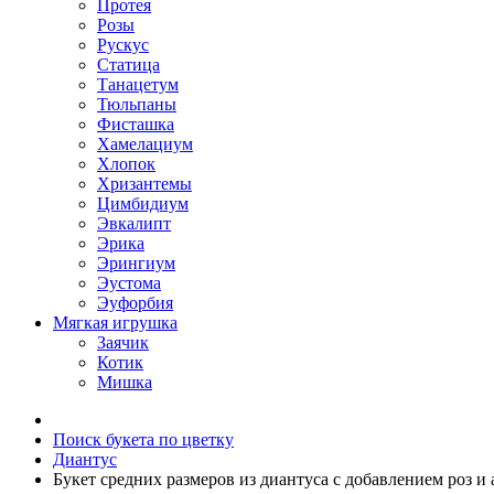
Протея
Розы
Рускус
Статица
Танацетум
Тюльпаны
Фисташка
Хамелациум
Хлопок
Хризантемы
Цимбидиум
Эвкалипт
Эрика
Эрингиум
Эустома
Эуфорбия
Мягкая игрушка
Заячик
Котик
Мишка
Поиск букета по цветку
Диантус
Букет средних размеров из диантуса c добавлением роз и