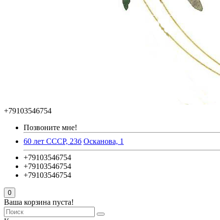
+79103546754
Позвоните мне!
60 лет СССР, 23б
Осканова, 1
+79103546754
+79103546754
+79103546754
0
Ваша корзина пуста!