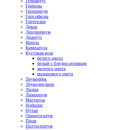
Гелиантус
Герберы
Гиперикум
Гипсофилы
Гортензия
Декор
Дендробиум
Диантус
Ирисы
Кампанула
Кустовая роза
белого цвета
белый с бледно-розовым
желтого цвета
малинового цвета
Леувенбек
Леукодендрон
Лилия
Лимониум
Маттиола
Нобилис
Нутан
Орнитогалум
Пион
Питтоспорум