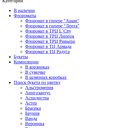
Категории
В наличии
Флороматы
Флоромат в гипере "Ашан"
Флоромат в гипере "Лента"
Флоромат в ТРЦ L`City
Флоромат в ТРЦ Липецк
Флоромат в ТРЦ Ривьера
Флоромат в ТЦ Армада
Флоромат в ТЦ Радуга
Букеты
Композиции
В корзинках
В сумочке
В шляпных коробках
Поиск букета по цветку
Альстромерия
Анигозантус
Аспидистра
Астер
Брасика
Бруния
Ванда
Вероника