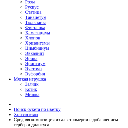
Розы
Рускус
Статица
Танацетум
Тюльпаны
Фисташка
Хамелациум
Хлопок
Хризантемы
Цимбидиум
Эвкалипт
Эрика
Эрингиум
Эустома
Эуфорбия
Мягкая игрушка
Заячик
Котик
Мишка
Поиск букета по цветку
Хризантемы
Средняя композиция из альстромерии c добавлением
гербер и диантуса