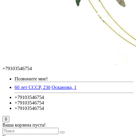
+79103546754
Позвоните мне!
60 лет СССР, 23б
Осканова, 1
+79103546754
+79103546754
+79103546754
0
Ваша корзина пуста!