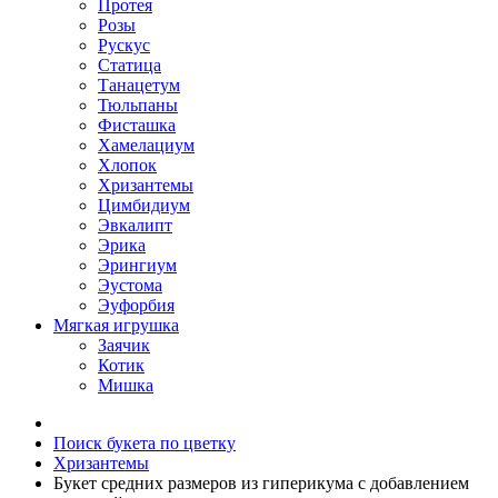
Протея
Розы
Рускус
Статица
Танацетум
Тюльпаны
Фисташка
Хамелациум
Хлопок
Хризантемы
Цимбидиум
Эвкалипт
Эрика
Эрингиум
Эустома
Эуфорбия
Мягкая игрушка
Заячик
Котик
Мишка
Поиск букета по цветку
Хризантемы
Букет средних размеров из гиперикума c добавлением