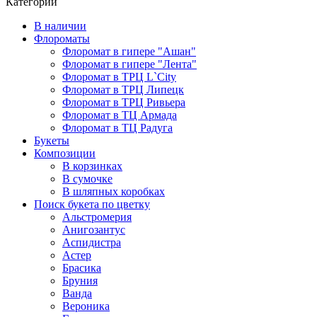
Категории
В наличии
Флороматы
Флоромат в гипере "Ашан"
Флоромат в гипере "Лента"
Флоромат в ТРЦ L`City
Флоромат в ТРЦ Липецк
Флоромат в ТРЦ Ривьера
Флоромат в ТЦ Армада
Флоромат в ТЦ Радуга
Букеты
Композиции
В корзинках
В сумочке
В шляпных коробках
Поиск букета по цветку
Альстромерия
Анигозантус
Аспидистра
Астер
Брасика
Бруния
Ванда
Вероника