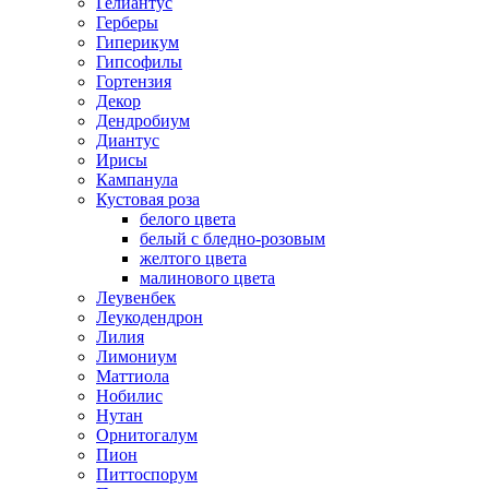
Гелиантус
Герберы
Гиперикум
Гипсофилы
Гортензия
Декор
Дендробиум
Диантус
Ирисы
Кампанула
Кустовая роза
белого цвета
белый с бледно-розовым
желтого цвета
малинового цвета
Леувенбек
Леукодендрон
Лилия
Лимониум
Маттиола
Нобилис
Нутан
Орнитогалум
Пион
Питтоспорум