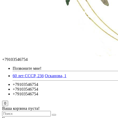
+79103546754
Позвоните мне!
60 лет СССР, 23б
Осканова, 1
+79103546754
+79103546754
+79103546754
0
Ваша корзина пуста!