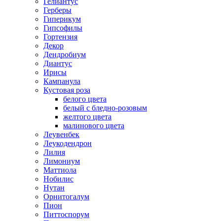
Гелиантус
Герберы
Гиперикум
Гипсофилы
Гортензия
Декор
Дендробиум
Диантус
Ирисы
Кампанула
Кустовая роза
белого цвета
белый с бледно-розовым
желтого цвета
малинового цвета
Леувенбек
Леукодендрон
Лилия
Лимониум
Маттиола
Нобилис
Нутан
Орнитогалум
Пион
Питтоспорум