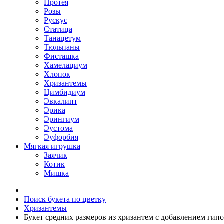
Протея
Розы
Рускус
Статица
Танацетум
Тюльпаны
Фисташка
Хамелациум
Хлопок
Хризантемы
Цимбидиум
Эвкалипт
Эрика
Эрингиум
Эустома
Эуфорбия
Мягкая игрушка
Заячик
Котик
Мишка
Поиск букета по цветку
Хризантемы
Букет средних размеров из хризантем c добавлением гип