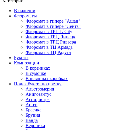
Категории
В наличии
Флороматы
Флоромат в гипере "Ашан"
Флоромат в гипере "Лента"
Флоромат в ТРЦ L`City
Флоромат в ТРЦ Липецк
Флоромат в ТРЦ Ривьера
Флоромат в ТЦ Армада
Флоромат в ТЦ Радуга
Букеты
Композиции
В корзинках
В сумочке
В шляпных коробках
Поиск букета по цветку
Альстромерия
Анигозантус
Аспидистра
Астер
Брасика
Бруния
Ванда
Вероника