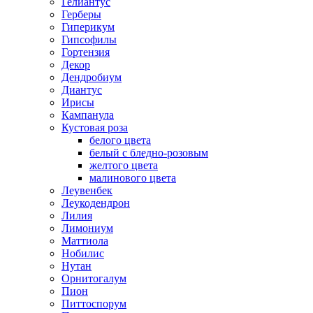
Гелиантус
Герберы
Гиперикум
Гипсофилы
Гортензия
Декор
Дендробиум
Диантус
Ирисы
Кампанула
Кустовая роза
белого цвета
белый с бледно-розовым
желтого цвета
малинового цвета
Леувенбек
Леукодендрон
Лилия
Лимониум
Маттиола
Нобилис
Нутан
Орнитогалум
Пион
Питтоспорум