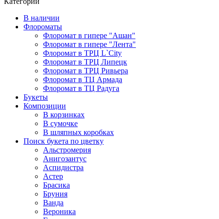
Категории
В наличии
Флороматы
Флоромат в гипере "Ашан"
Флоромат в гипере "Лента"
Флоромат в ТРЦ L`City
Флоромат в ТРЦ Липецк
Флоромат в ТРЦ Ривьера
Флоромат в ТЦ Армада
Флоромат в ТЦ Радуга
Букеты
Композиции
В корзинках
В сумочке
В шляпных коробках
Поиск букета по цветку
Альстромерия
Анигозантус
Аспидистра
Астер
Брасика
Бруния
Ванда
Вероника