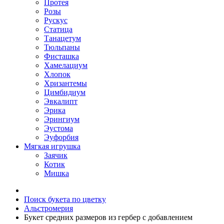
Протея
Розы
Рускус
Статица
Танацетум
Тюльпаны
Фисташка
Хамелациум
Хлопок
Хризантемы
Цимбидиум
Эвкалипт
Эрика
Эрингиум
Эустома
Эуфорбия
Мягкая игрушка
Заячик
Котик
Мишка
Поиск букета по цветку
Альстромерия
Букет средних размеров из гербер c добавлением