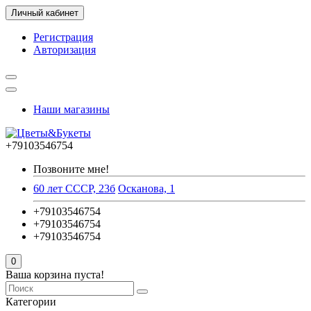
Личный кабинет
Регистрация
Авторизация
Наши магазины
+79103546754
Позвоните мне!
60 лет СССР, 23б
Осканова, 1
+79103546754
+79103546754
+79103546754
0
Ваша корзина пуста!
Категории