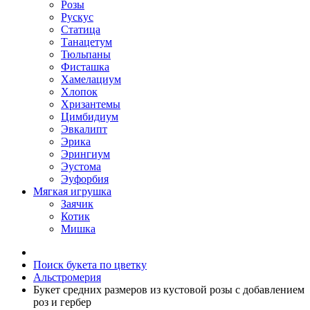
Розы
Рускус
Статица
Танацетум
Тюльпаны
Фисташка
Хамелациум
Хлопок
Хризантемы
Цимбидиум
Эвкалипт
Эрика
Эрингиум
Эустома
Эуфорбия
Мягкая игрушка
Заячик
Котик
Мишка
Поиск букета по цветку
Альстромерия
Букет средних размеров из кустовой розы c добавлением
роз и гербер