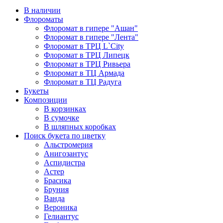
В наличии
Флороматы
Флоромат в гипере "Ашан"
Флоромат в гипере "Лента"
Флоромат в ТРЦ L`City
Флоромат в ТРЦ Липецк
Флоромат в ТРЦ Ривьера
Флоромат в ТЦ Армада
Флоромат в ТЦ Радуга
Букеты
Композиции
В корзинках
В сумочке
В шляпных коробках
Поиск букета по цветку
Альстромерия
Анигозантус
Аспидистра
Астер
Брасика
Бруния
Ванда
Вероника
Гелиантус