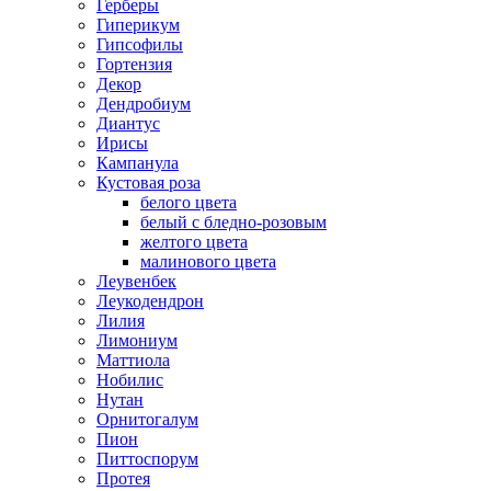
Герберы
Гиперикум
Гипсофилы
Гортензия
Декор
Дендробиум
Диантус
Ирисы
Кампанула
Кустовая роза
белого цвета
белый с бледно-розовым
желтого цвета
малинового цвета
Леувенбек
Леукодендрон
Лилия
Лимониум
Маттиола
Нобилис
Нутан
Орнитогалум
Пион
Питтоспорум
Протея