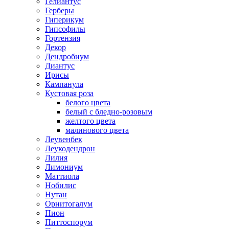
Гелиантус
Герберы
Гиперикум
Гипсофилы
Гортензия
Декор
Дендробиум
Диантус
Ирисы
Кампанула
Кустовая роза
белого цвета
белый с бледно-розовым
желтого цвета
малинового цвета
Леувенбек
Леукодендрон
Лилия
Лимониум
Маттиола
Нобилис
Нутан
Орнитогалум
Пион
Питтоспорум