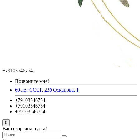
+79103546754
Позвоните мне!
60 лет СССР, 23б
Осканова, 1
+79103546754
+79103546754
+79103546754
0
Ваша корзина пуста!