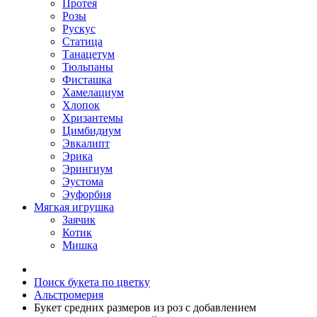
Протея
Розы
Рускус
Статица
Танацетум
Тюльпаны
Фисташка
Хамелациум
Хлопок
Хризантемы
Цимбидиум
Эвкалипт
Эрика
Эрингиум
Эустома
Эуфорбия
Мягкая игрушка
Заячик
Котик
Мишка
Поиск букета по цветку
Альстромерия
Букет средних размеров из роз c добавлением