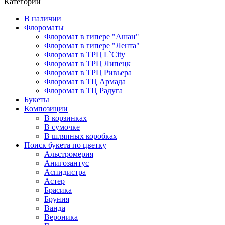
Категории
В наличии
Флороматы
Флоромат в гипере "Ашан"
Флоромат в гипере "Лента"
Флоромат в ТРЦ L`City
Флоромат в ТРЦ Липецк
Флоромат в ТРЦ Ривьера
Флоромат в ТЦ Армада
Флоромат в ТЦ Радуга
Букеты
Композиции
В корзинках
В сумочке
В шляпных коробках
Поиск букета по цветку
Альстромерия
Анигозантус
Аспидистра
Астер
Брасика
Бруния
Ванда
Вероника