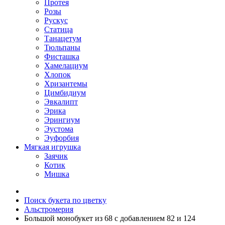
Протея
Розы
Рускус
Статица
Танацетум
Тюльпаны
Фисташка
Хамелациум
Хлопок
Хризантемы
Цимбидиум
Эвкалипт
Эрика
Эрингиум
Эустома
Эуфорбия
Мягкая игрушка
Заячик
Котик
Мишка
Поиск букета по цветку
Альстромерия
Большой монобукет из 68 c добавлением 82 и 124