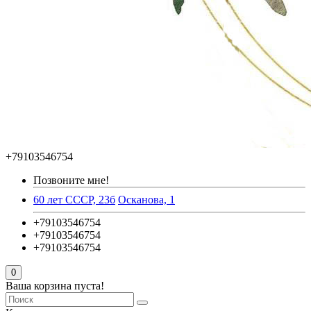
+79103546754
Позвоните мне!
60 лет СССР, 23б
Осканова, 1
+79103546754
+79103546754
+79103546754
0
Ваша корзина пуста!