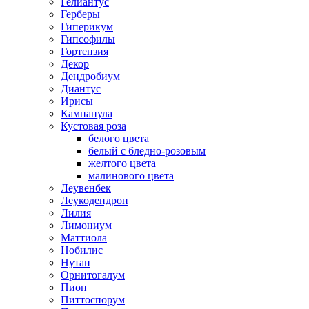
Гелиантус
Герберы
Гиперикум
Гипсофилы
Гортензия
Декор
Дендробиум
Диантус
Ирисы
Кампанула
Кустовая роза
белого цвета
белый с бледно-розовым
желтого цвета
малинового цвета
Леувенбек
Леукодендрон
Лилия
Лимониум
Маттиола
Нобилис
Нутан
Орнитогалум
Пион
Питтоспорум