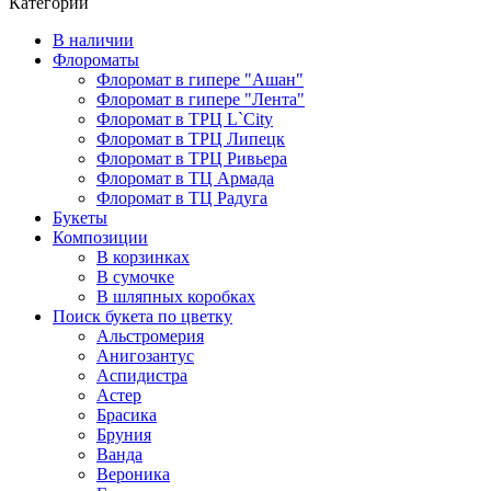
Категории
В наличии
Флороматы
Флоромат в гипере "Ашан"
Флоромат в гипере "Лента"
Флоромат в ТРЦ L`City
Флоромат в ТРЦ Липецк
Флоромат в ТРЦ Ривьера
Флоромат в ТЦ Армада
Флоромат в ТЦ Радуга
Букеты
Композиции
В корзинках
В сумочке
В шляпных коробках
Поиск букета по цветку
Альстромерия
Анигозантус
Аспидистра
Астер
Брасика
Бруния
Ванда
Вероника