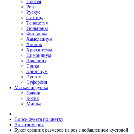
Протея
Розы
Рускус
Статица
Танацетум
Тюльпаны
Фисташка
Хамелациум
Хлопок
Хризантемы
Цимбидиум
Эвкалипт
Эрика
Эрингиум
Эустома
Эуфорбия
Мягкая игрушка
Заячик
Котик
Мишка
Поиск букета по цветку
Альстромерия
Букет средних размеров из роз c добавлением кустовой