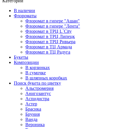
Категории
В наличии
Флороматы
Флоромат в гипере "Ашан"
Флоромат в гипере "Лента"
Флоромат в ТРЦ L`City
Флоромат в ТРЦ Липецк
Флоромат в ТРЦ Ривьера
Флоромат в ТЦ Армада
Флоромат в ТЦ Радуга
Букеты
Композиции
В корзинках
В сумочке
В шляпных коробках
Поиск букета по цветку
Альстромерия
Анигозантус
Аспидистра
Астер
Брасика
Бруния
Ванда
Вероника