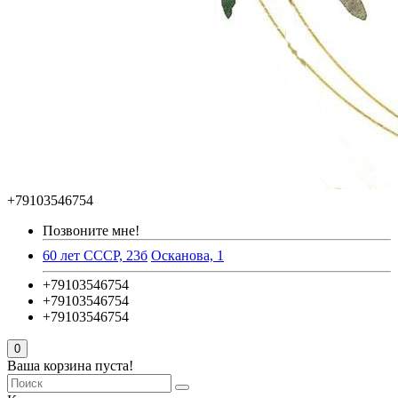
+79103546754
Позвоните мне!
60 лет СССР, 23б
Осканова, 1
+79103546754
+79103546754
+79103546754
0
Ваша корзина пуста!