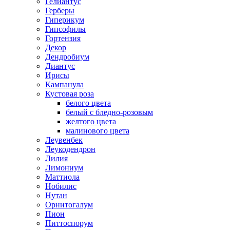
Гелиантус
Герберы
Гиперикум
Гипсофилы
Гортензия
Декор
Дендробиум
Диантус
Ирисы
Кампанула
Кустовая роза
белого цвета
белый с бледно-розовым
желтого цвета
малинового цвета
Леувенбек
Леукодендрон
Лилия
Лимониум
Маттиола
Нобилис
Нутан
Орнитогалум
Пион
Питтоспорум