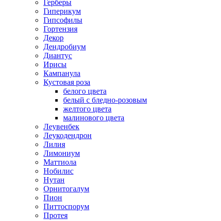
Герберы
Гиперикум
Гипсофилы
Гортензия
Декор
Дендробиум
Диантус
Ирисы
Кампанула
Кустовая роза
белого цвета
белый с бледно-розовым
желтого цвета
малинового цвета
Леувенбек
Леукодендрон
Лилия
Лимониум
Маттиола
Нобилис
Нутан
Орнитогалум
Пион
Питтоспорум
Протея