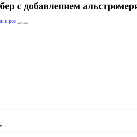
рбер c добавлением альстромер
м.