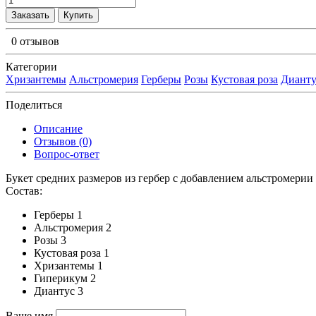
Заказать
Купить
0 отзывов
Категории
Хризантемы
Альстромерия
Герберы
Розы
Кустовая роза
Дианту
Поделиться
Описание
Отзывов (0)
Вопрос-ответ
Букет средних размеров из гербер c добавлением альстромерии 
Состав:
Герберы 1
Альстромерия 2
Розы 3
Кустовая роза 1
Хризантемы 1
Гиперикум 2
Диантус 3
Ваше имя