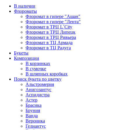
В наличии
Флороматы
Флоромат в гипере "Ашан"
Флоромат в гипере "Лента"
Флоромат в ТРЦ L`City
Флоромат в ТРЦ Липецк
Флоромат в ТРЦ Ривьера
Флоромат в ТЦ Армада
Флоромат в ТЦ Радуга
Букеты
Композиции
В корзинках
В сумочке
В шляпных коробках
Поиск букета по цветку
Альстромерия
Анигозантус
Аспидистра
Астер
Брасика
Бруния
Ванда
Вероника
Гелиантус