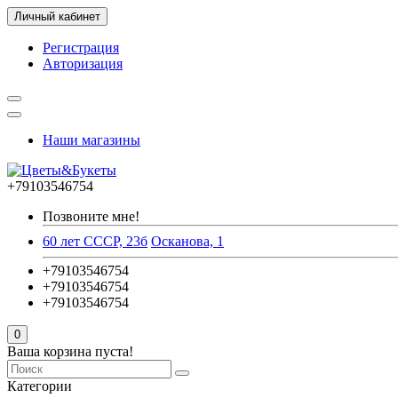
Личный кабинет
Регистрация
Авторизация
Наши магазины
+79103546754
Позвоните мне!
60 лет СССР, 23б
Осканова, 1
+79103546754
+79103546754
+79103546754
0
Ваша корзина пуста!
Категории