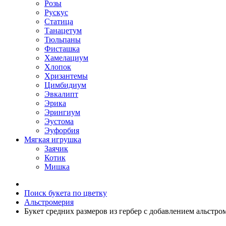
Розы
Рускус
Статица
Танацетум
Тюльпаны
Фисташка
Хамелациум
Хлопок
Хризантемы
Цимбидиум
Эвкалипт
Эрика
Эрингиум
Эустома
Эуфорбия
Мягкая игрушка
Заячик
Котик
Мишка
Поиск букета по цветку
Альстромерия
Букет средних размеров из гербер c добавлением альстро