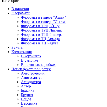
Категории
В наличии
Флороматы
Флоромат в гипере "Ашан"
Флоромат в гипере "Лента"
Флоромат в ТРЦ L`City
Флоромат в ТРЦ Липецк
Флоромат в ТРЦ Ривьера
Флоромат в ТЦ Армада
Флоромат в ТЦ Радуга
Букеты
Композиции
В корзинках
В сумочке
В шляпных коробках
Поиск букета по цветку
Альстромерия
Анигозантус
Аспидистра
Астер
Брасика
Бруния
Ванда
Вероника