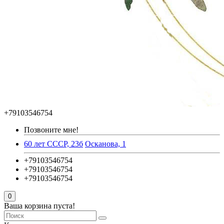
+79103546754
Позвоните мне!
60 лет СССР, 23б
Осканова, 1
+79103546754
+79103546754
+79103546754
0
Ваша корзина пуста!