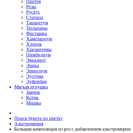
Протея
Розы
Рускус
Статица
Танацетум
Тюльпаны
Фисташка
Хамелациум
Хлопок
Хризантемы
Цимбидиум
Эвкалипт
Эрика
Эрингиум
Эустома
Эуфорбия
Мягкая игрушка
Заячик
Котик
Мишка
Поиск букета по цветку
Альстромерия
Большая композиция из роз c добавлением альстромерии