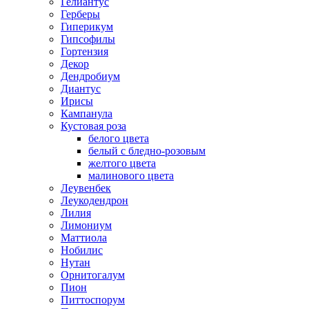
Гелиантус
Герберы
Гиперикум
Гипсофилы
Гортензия
Декор
Дендробиум
Диантус
Ирисы
Кампанула
Кустовая роза
белого цвета
белый с бледно-розовым
желтого цвета
малинового цвета
Леувенбек
Леукодендрон
Лилия
Лимониум
Маттиола
Нобилис
Нутан
Орнитогалум
Пион
Питтоспорум