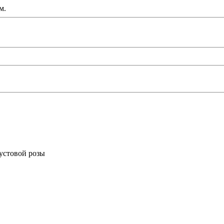
м.
кустовой розы