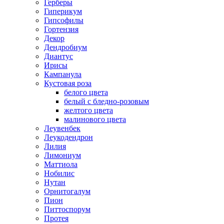
Герберы
Гиперикум
Гипсофилы
Гортензия
Декор
Дендробиум
Диантус
Ирисы
Кампанула
Кустовая роза
белого цвета
белый с бледно-розовым
желтого цвета
малинового цвета
Леувенбек
Леукодендрон
Лилия
Лимониум
Маттиола
Нобилис
Нутан
Орнитогалум
Пион
Питтоспорум
Протея