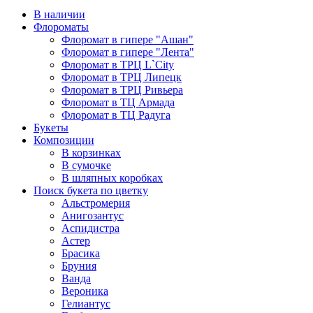
В наличии
Флороматы
Флоромат в гипере "Ашан"
Флоромат в гипере "Лента"
Флоромат в ТРЦ L`City
Флоромат в ТРЦ Липецк
Флоромат в ТРЦ Ривьера
Флоромат в ТЦ Армада
Флоромат в ТЦ Радуга
Букеты
Композиции
В корзинках
В сумочке
В шляпных коробках
Поиск букета по цветку
Альстромерия
Анигозантус
Аспидистра
Астер
Брасика
Бруния
Ванда
Вероника
Гелиантус