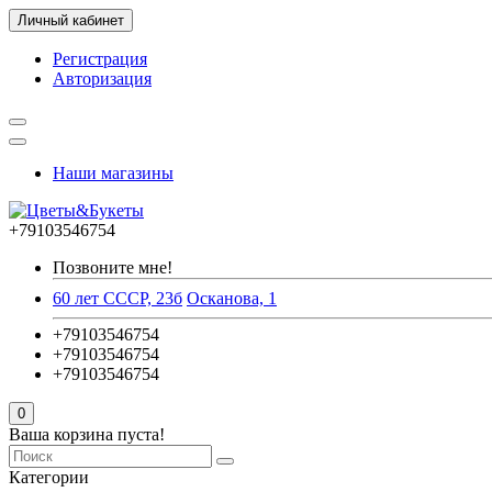
Личный кабинет
Регистрация
Авторизация
Наши магазины
+79103546754
Позвоните мне!
60 лет СССР, 23б
Осканова, 1
+79103546754
+79103546754
+79103546754
0
Ваша корзина пуста!
Категории