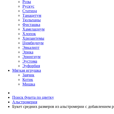
Розы
Рускус
Статица
Танацетум
Тюльпаны
Фисташка
Хамелациум
Хлопок
Хризантемы
Цимбидиум
Эвкалипт
Эрика
Эрингиум
Эустома
Эуфорбия
Мягкая игрушка
Заячик
Котик
Мишка
Поиск букета по цветку
Альстромерия
Букет средних размеров из альстромерии c добавлением р