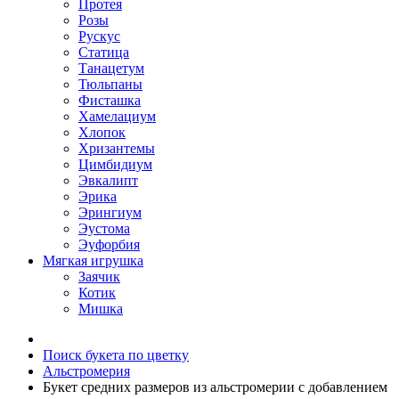
Протея
Розы
Рускус
Статица
Танацетум
Тюльпаны
Фисташка
Хамелациум
Хлопок
Хризантемы
Цимбидиум
Эвкалипт
Эрика
Эрингиум
Эустома
Эуфорбия
Мягкая игрушка
Заячик
Котик
Мишка
Поиск букета по цветку
Альстромерия
Букет средних размеров из альстромерии c добавлением