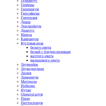
Гелиантус
Герберы
Гиперикум
Гипсофилы
Гортензия
Декор
Дендробиум
Диантус
Ирисы
Кампанула
Кустовая роза
белого цвета
белый с бледно-розовым
желтого цвета
малинового цвета
Леувенбек
Леукодендрон
Лилия
Лимониум
Маттиола
Нобилис
Нутан
Орнитогалум
Пион
Питтоспорум