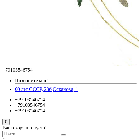
+79103546754
Позвоните мне!
60 лет СССР, 23б
Осканова, 1
+79103546754
+79103546754
+79103546754
0
Ваша корзина пуста!