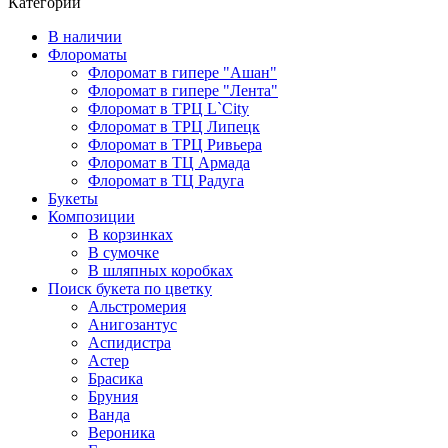
Категории
В наличии
Флороматы
Флоромат в гипере "Ашан"
Флоромат в гипере "Лента"
Флоромат в ТРЦ L`City
Флоромат в ТРЦ Липецк
Флоромат в ТРЦ Ривьера
Флоромат в ТЦ Армада
Флоромат в ТЦ Радуга
Букеты
Композиции
В корзинках
В сумочке
В шляпных коробках
Поиск букета по цветку
Альстромерия
Анигозантус
Аспидистра
Астер
Брасика
Бруния
Ванда
Вероника