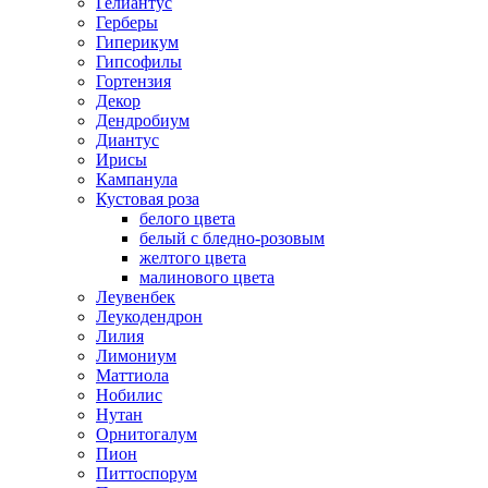
Гелиантус
Герберы
Гиперикум
Гипсофилы
Гортензия
Декор
Дендробиум
Диантус
Ирисы
Кампанула
Кустовая роза
белого цвета
белый с бледно-розовым
желтого цвета
малинового цвета
Леувенбек
Леукодендрон
Лилия
Лимониум
Маттиола
Нобилис
Нутан
Орнитогалум
Пион
Питтоспорум