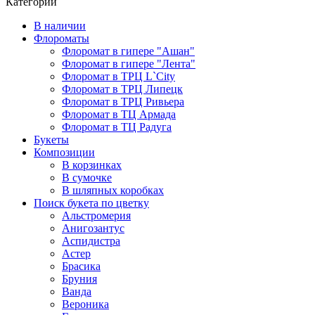
Категории
В наличии
Флороматы
Флоромат в гипере "Ашан"
Флоромат в гипере "Лента"
Флоромат в ТРЦ L`City
Флоромат в ТРЦ Липецк
Флоромат в ТРЦ Ривьера
Флоромат в ТЦ Армада
Флоромат в ТЦ Радуга
Букеты
Композиции
В корзинках
В сумочке
В шляпных коробках
Поиск букета по цветку
Альстромерия
Анигозантус
Аспидистра
Астер
Брасика
Бруния
Ванда
Вероника