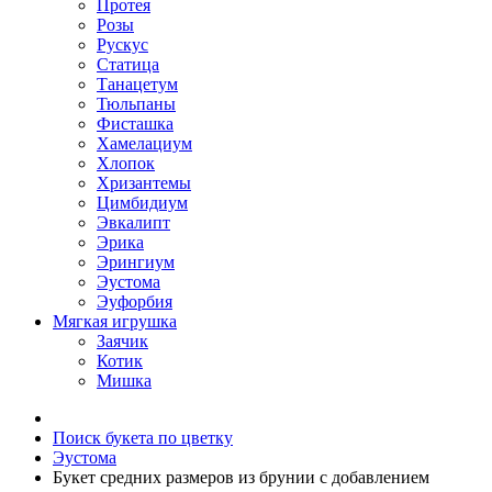
Протея
Розы
Рускус
Статица
Танацетум
Тюльпаны
Фисташка
Хамелациум
Хлопок
Хризантемы
Цимбидиум
Эвкалипт
Эрика
Эрингиум
Эустома
Эуфорбия
Мягкая игрушка
Заячик
Котик
Мишка
Поиск букета по цветку
Эустома
Букет средних размеров из брунии c добавлением