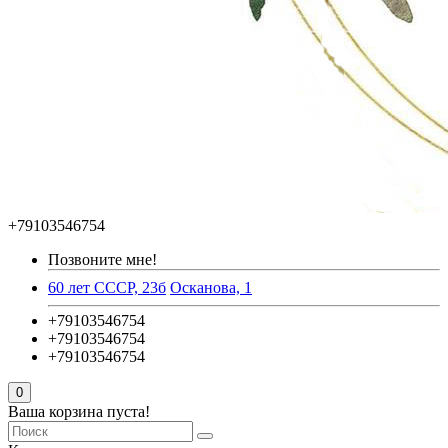
+79103546754
Позвоните мне!
60 лет СССР, 23б
Осканова, 1
+79103546754
+79103546754
+79103546754
0
Ваша корзина пуста!