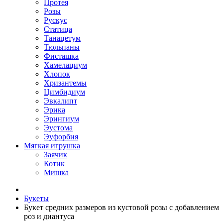
Протея
Розы
Рускус
Статица
Танацетум
Тюльпаны
Фисташка
Хамелациум
Хлопок
Хризантемы
Цимбидиум
Эвкалипт
Эрика
Эрингиум
Эустома
Эуфорбия
Мягкая игрушка
Заячик
Котик
Мишка
Букеты
Букет средних размеров из кустовой розы c добавлением
роз и диантуса