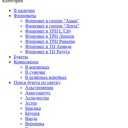
Категории
В наличии
Флороматы
Флоромат в гипере "Ашан"
Флоромат в гипере "Лента"
Флоромат в ТРЦ L`City
Флоромат в ТРЦ Липецк
Флоромат в ТРЦ Ривьера
Флоромат в ТЦ Армада
Флоромат в ТЦ Радуга
Букеты
Композиции
В корзинках
В сумочке
В шляпных коробках
Поиск букета по цветку
Альстромерия
Анигозантус
Аспидистра
Астер
Брасика
Бруния
Ванда
Вероника