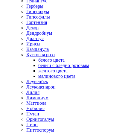
Гелиантус
Герберы
Гиперикум
Гипсофилы
Гортензия
Декор
Дендробиум
Диантус
Ирисы
Кампанула
Кустовая роза
белого цвета
белый с бледно-розовым
желтого цвета
малинового цвета
Леувенбек
Леукодендрон
Лилия
Лимониум
Маттиола
Нобилис
Нутан
Орнитогалум
Пион
Питтоспорум