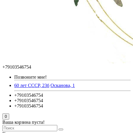
+79103546754
Позвоните мне!
60 лет СССР, 23б
Осканова, 1
+79103546754
+79103546754
+79103546754
0
Ваша корзина пуста!