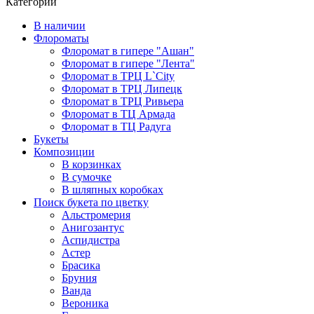
Категории
В наличии
Флороматы
Флоромат в гипере "Ашан"
Флоромат в гипере "Лента"
Флоромат в ТРЦ L`City
Флоромат в ТРЦ Липецк
Флоромат в ТРЦ Ривьера
Флоромат в ТЦ Армада
Флоромат в ТЦ Радуга
Букеты
Композиции
В корзинках
В сумочке
В шляпных коробках
Поиск букета по цветку
Альстромерия
Анигозантус
Аспидистра
Астер
Брасика
Бруния
Ванда
Вероника