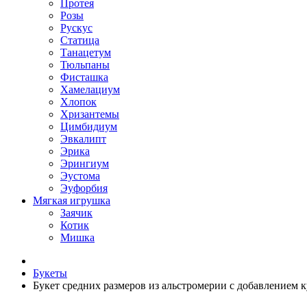
Протея
Розы
Рускус
Статица
Танацетум
Тюльпаны
Фисташка
Хамелациум
Хлопок
Хризантемы
Цимбидиум
Эвкалипт
Эрика
Эрингиум
Эустома
Эуфорбия
Мягкая игрушка
Заячик
Котик
Мишка
Букеты
Букет средних размеров из альстромерии c добавлением к