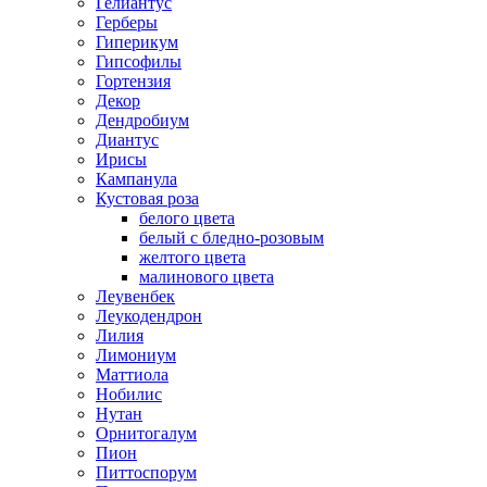
Гелиантус
Герберы
Гиперикум
Гипсофилы
Гортензия
Декор
Дендробиум
Диантус
Ирисы
Кампанула
Кустовая роза
белого цвета
белый с бледно-розовым
желтого цвета
малинового цвета
Леувенбек
Леукодендрон
Лилия
Лимониум
Маттиола
Нобилис
Нутан
Орнитогалум
Пион
Питтоспорум