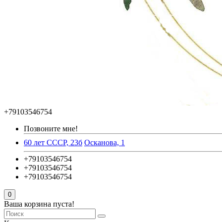
+79103546754
Позвоните мне!
60 лет СССР, 23б
Осканова, 1
+79103546754
+79103546754
+79103546754
0
Ваша корзина пуста!