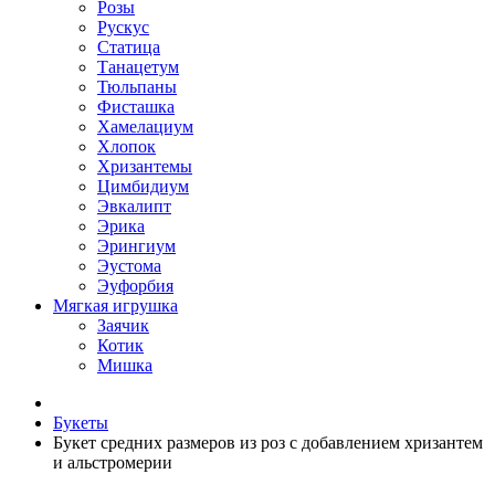
Розы
Рускус
Статица
Танацетум
Тюльпаны
Фисташка
Хамелациум
Хлопок
Хризантемы
Цимбидиум
Эвкалипт
Эрика
Эрингиум
Эустома
Эуфорбия
Мягкая игрушка
Заячик
Котик
Мишка
Букеты
Букет средних размеров из роз c добавлением хризантем
и альстромерии