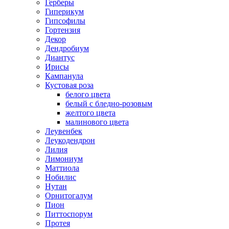
Герберы
Гиперикум
Гипсофилы
Гортензия
Декор
Дендробиум
Диантус
Ирисы
Кампанула
Кустовая роза
белого цвета
белый с бледно-розовым
желтого цвета
малинового цвета
Леувенбек
Леукодендрон
Лилия
Лимониум
Маттиола
Нобилис
Нутан
Орнитогалум
Пион
Питтоспорум
Протея