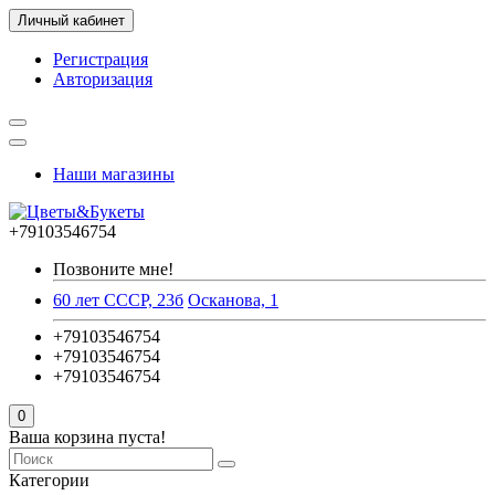
Личный кабинет
Регистрация
Авторизация
Наши магазины
+79103546754
Позвоните мне!
60 лет СССР, 23б
Осканова, 1
+79103546754
+79103546754
+79103546754
0
Ваша корзина пуста!
Категории