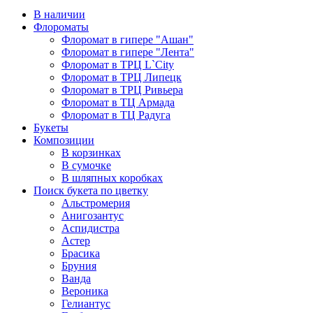
В наличии
Флороматы
Флоромат в гипере "Ашан"
Флоромат в гипере "Лента"
Флоромат в ТРЦ L`City
Флоромат в ТРЦ Липецк
Флоромат в ТРЦ Ривьера
Флоромат в ТЦ Армада
Флоромат в ТЦ Радуга
Букеты
Композиции
В корзинках
В сумочке
В шляпных коробках
Поиск букета по цветку
Альстромерия
Анигозантус
Аспидистра
Астер
Брасика
Бруния
Ванда
Вероника
Гелиантус