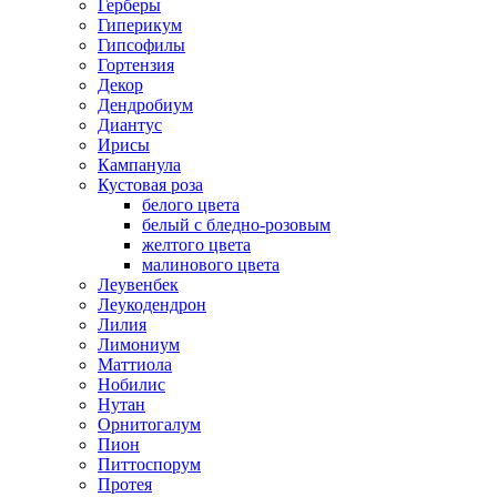
Герберы
Гиперикум
Гипсофилы
Гортензия
Декор
Дендробиум
Диантус
Ирисы
Кампанула
Кустовая роза
белого цвета
белый с бледно-розовым
желтого цвета
малинового цвета
Леувенбек
Леукодендрон
Лилия
Лимониум
Маттиола
Нобилис
Нутан
Орнитогалум
Пион
Питтоспорум
Протея