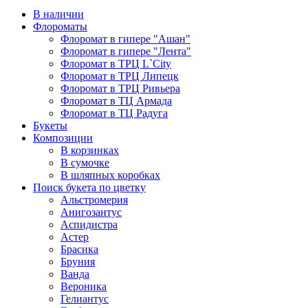
В наличии
Флороматы
Флоромат в гипере "Ашан"
Флоромат в гипере "Лента"
Флоромат в ТРЦ L`City
Флоромат в ТРЦ Липецк
Флоромат в ТРЦ Ривьера
Флоромат в ТЦ Армада
Флоромат в ТЦ Радуга
Букеты
Композиции
В корзинках
В сумочке
В шляпных коробках
Поиск букета по цветку
Альстромерия
Анигозантус
Аспидистра
Астер
Брасика
Бруния
Ванда
Вероника
Гелиантус