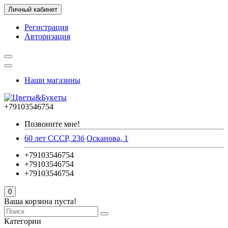
Личный кабинет
Регистрация
Авторизация
Наши магазины
+79103546754
Позвоните мне!
60 лет СССР, 23б
Осканова, 1
+79103546754
+79103546754
+79103546754
0
Ваша корзина пуста!
Категории