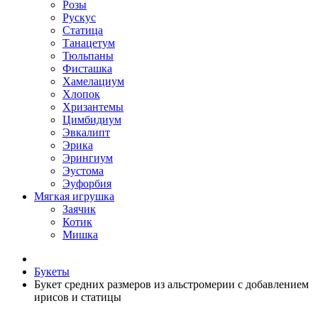
Розы
Рускус
Статица
Танацетум
Тюльпаны
Фисташка
Хамелациум
Хлопок
Хризантемы
Цимбидиум
Эвкалипт
Эрика
Эрингиум
Эустома
Эуфорбия
Мягкая игрушка
Заячик
Котик
Мишка
Букеты
Букет средних размеров из альстромерии c добавлением
ирисов и статицы