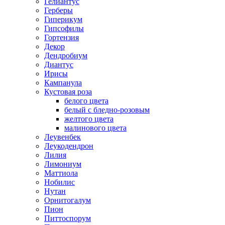
Гелиантус
Герберы
Гиперикум
Гипсофилы
Гортензия
Декор
Дендробиум
Диантус
Ирисы
Кампанула
Кустовая роза
белого цвета
белый с бледно-розовым
желтого цвета
малинового цвета
Леувенбек
Леукодендрон
Лилия
Лимониум
Маттиола
Нобилис
Нутан
Орнитогалум
Пион
Питтоспорум