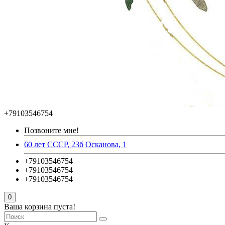
+79103546754
Позвоните мне!
60 лет СССР, 23б
Осканова, 1
+79103546754
+79103546754
+79103546754
0
Ваша корзина пуста!