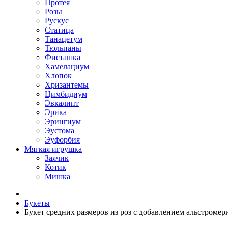
Протея
Розы
Рускус
Статица
Танацетум
Тюльпаны
Фисташка
Хамелациум
Хлопок
Хризантемы
Цимбидиум
Эвкалипт
Эрика
Эрингиум
Эустома
Эуфорбия
Мягкая игрушка
Заячик
Котик
Мишка
Букеты
Букет средних размеров из роз c добавлением альстроме