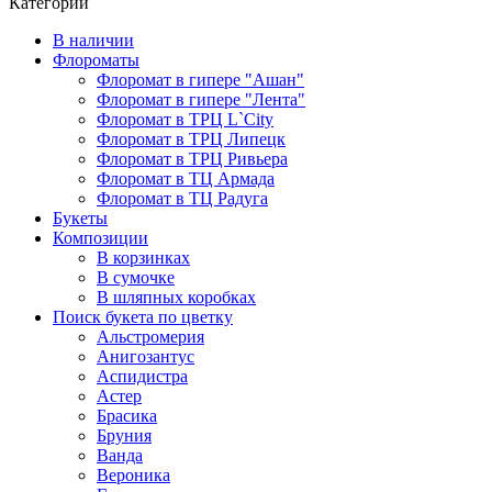
Категории
В наличии
Флороматы
Флоромат в гипере "Ашан"
Флоромат в гипере "Лента"
Флоромат в ТРЦ L`City
Флоромат в ТРЦ Липецк
Флоромат в ТРЦ Ривьера
Флоромат в ТЦ Армада
Флоромат в ТЦ Радуга
Букеты
Композиции
В корзинках
В сумочке
В шляпных коробках
Поиск букета по цветку
Альстромерия
Анигозантус
Аспидистра
Астер
Брасика
Бруния
Ванда
Вероника