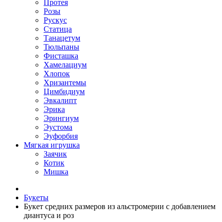
Протея
Розы
Рускус
Статица
Танацетум
Тюльпаны
Фисташка
Хамелациум
Хлопок
Хризантемы
Цимбидиум
Эвкалипт
Эрика
Эрингиум
Эустома
Эуфорбия
Мягкая игрушка
Заячик
Котик
Мишка
Букеты
Букет средних размеров из альстромерии c добавлением
диантуса и роз