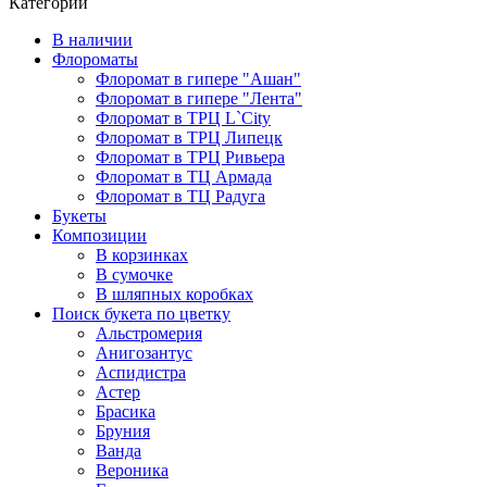
Категории
В наличии
Флороматы
Флоромат в гипере "Ашан"
Флоромат в гипере "Лента"
Флоромат в ТРЦ L`City
Флоромат в ТРЦ Липецк
Флоромат в ТРЦ Ривьера
Флоромат в ТЦ Армада
Флоромат в ТЦ Радуга
Букеты
Композиции
В корзинках
В сумочке
В шляпных коробках
Поиск букета по цветку
Альстромерия
Анигозантус
Аспидистра
Астер
Брасика
Бруния
Ванда
Вероника