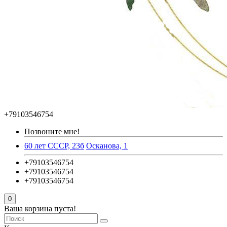
+79103546754
Позвоните мне!
60 лет СССР, 23б
Осканова, 1
+79103546754
+79103546754
+79103546754
0
Ваша корзина пуста!