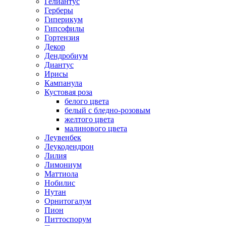
Гелиантус
Герберы
Гиперикум
Гипсофилы
Гортензия
Декор
Дендробиум
Диантус
Ирисы
Кампанула
Кустовая роза
белого цвета
белый с бледно-розовым
желтого цвета
малинового цвета
Леувенбек
Леукодендрон
Лилия
Лимониум
Маттиола
Нобилис
Нутан
Орнитогалум
Пион
Питтоспорум