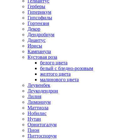
Гелиантус
Герберы
Гиперикум
Гипсофилы
Гортензия
Декор
Дендробиум
Диантус
Ирисы
Кампанула
Кустовая роза
белого цвета
белый с бледно-розовым
желтого цвета
малинового цвета
Леувенбек
Леукодендрон
Лилия
Лимониум
Маттиола
Нобилис
Нутан
Орнитогалум
Пион
Питтоспорум