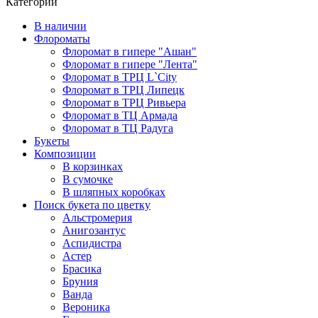
Категории
В наличии
Флороматы
Флоромат в гипере "Ашан"
Флоромат в гипере "Лента"
Флоромат в ТРЦ L`City
Флоромат в ТРЦ Липецк
Флоромат в ТРЦ Ривьера
Флоромат в ТЦ Армада
Флоромат в ТЦ Радуга
Букеты
Композиции
В корзинках
В сумочке
В шляпных коробках
Поиск букета по цветку
Альстромерия
Анигозантус
Аспидистра
Астер
Брасика
Бруния
Ванда
Вероника