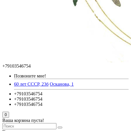
+79103546754
Позвоните мне!
60 лет СССР, 23б
Осканова, 1
+79103546754
+79103546754
+79103546754
0
Ваша корзина пуста!