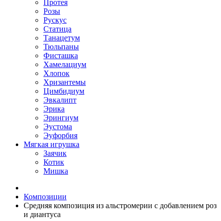
Протея
Розы
Рускус
Статица
Танацетум
Тюльпаны
Фисташка
Хамелациум
Хлопок
Хризантемы
Цимбидиум
Эвкалипт
Эрика
Эрингиум
Эустома
Эуфорбия
Мягкая игрушка
Заячик
Котик
Мишка
Композиции
Средняя композиция из альстромерии c добавлением роз
и диантуса