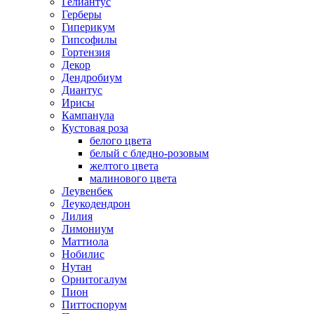
Гелиантус
Герберы
Гиперикум
Гипсофилы
Гортензия
Декор
Дендробиум
Диантус
Ирисы
Кампанула
Кустовая роза
белого цвета
белый с бледно-розовым
желтого цвета
малинового цвета
Леувенбек
Леукодендрон
Лилия
Лимониум
Маттиола
Нобилис
Нутан
Орнитогалум
Пион
Питтоспорум