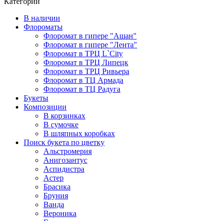
Категории
В наличии
Флороматы
Флоромат в гипере "Ашан"
Флоромат в гипере "Лента"
Флоромат в ТРЦ L`City
Флоромат в ТРЦ Липецк
Флоромат в ТРЦ Ривьера
Флоромат в ТЦ Армада
Флоромат в ТЦ Радуга
Букеты
Композиции
В корзинках
В сумочке
В шляпных коробках
Поиск букета по цветку
Альстромерия
Анигозантус
Аспидистра
Астер
Брасика
Бруния
Ванда
Вероника