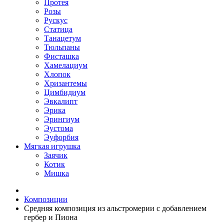
Протея
Розы
Рускус
Статица
Танацетум
Тюльпаны
Фисташка
Хамелациум
Хлопок
Хризантемы
Цимбидиум
Эвкалипт
Эрика
Эрингиум
Эустома
Эуфорбия
Мягкая игрушка
Заячик
Котик
Мишка
Композиции
Средняя композиция из альстромерии c добавлением
гербер и Пиона