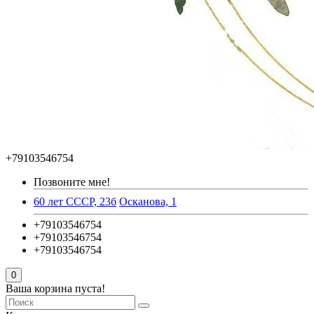
+79103546754
Позвоните мне!
60 лет СССР, 23б
Осканова, 1
+79103546754
+79103546754
+79103546754
0
Ваша корзина пуста!