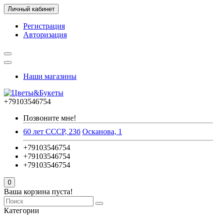
Личный кабинет
Регистрация
Авторизация
Наши магазины
+79103546754
Позвоните мне!
60 лет СССР, 23б
Осканова, 1
+79103546754
+79103546754
+79103546754
0
Ваша корзина пуста!
Категории