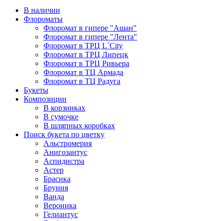
В наличии
Флороматы
Флоромат в гипере "Ашан"
Флоромат в гипере "Лента"
Флоромат в ТРЦ L`City
Флоромат в ТРЦ Липецк
Флоромат в ТРЦ Ривьера
Флоромат в ТЦ Армада
Флоромат в ТЦ Радуга
Букеты
Композиции
В корзинках
В сумочке
В шляпных коробках
Поиск букета по цветку
Альстромерия
Анигозантус
Аспидистра
Астер
Брасика
Бруния
Ванда
Вероника
Гелиантус