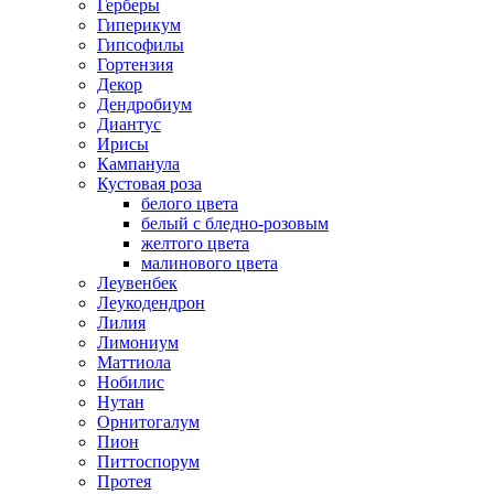
Герберы
Гиперикум
Гипсофилы
Гортензия
Декор
Дендробиум
Диантус
Ирисы
Кампанула
Кустовая роза
белого цвета
белый с бледно-розовым
желтого цвета
малинового цвета
Леувенбек
Леукодендрон
Лилия
Лимониум
Маттиола
Нобилис
Нутан
Орнитогалум
Пион
Питтоспорум
Протея