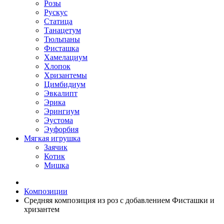
Розы
Рускус
Статица
Танацетум
Тюльпаны
Фисташка
Хамелациум
Хлопок
Хризантемы
Цимбидиум
Эвкалипт
Эрика
Эрингиум
Эустома
Эуфорбия
Мягкая игрушка
Заячик
Котик
Мишка
Композиции
Средняя композиция из роз c добавлением Фисташки и
хризантем