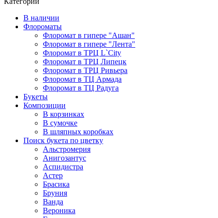
Категории
В наличии
Флороматы
Флоромат в гипере "Ашан"
Флоромат в гипере "Лента"
Флоромат в ТРЦ L`City
Флоромат в ТРЦ Липецк
Флоромат в ТРЦ Ривьера
Флоромат в ТЦ Армада
Флоромат в ТЦ Радуга
Букеты
Композиции
В корзинках
В сумочке
В шляпных коробках
Поиск букета по цветку
Альстромерия
Анигозантус
Аспидистра
Астер
Брасика
Бруния
Ванда
Вероника