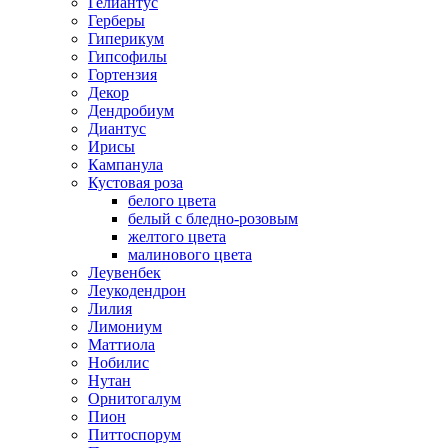
Гелиантус
Герберы
Гиперикум
Гипсофилы
Гортензия
Декор
Дендробиум
Диантус
Ирисы
Кампанула
Кустовая роза
белого цвета
белый с бледно-розовым
желтого цвета
малинового цвета
Леувенбек
Леукодендрон
Лилия
Лимониум
Маттиола
Нобилис
Нутан
Орнитогалум
Пион
Питтоспорум