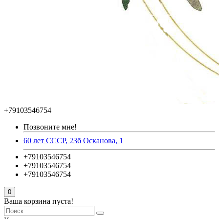
+79103546754
Позвоните мне!
60 лет СССР, 23б
Осканова, 1
+79103546754
+79103546754
+79103546754
0
Ваша корзина пуста!