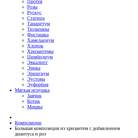
Протея
Розы
Рускус
Статица
Танацетум
Тюльпаны
Фисташка
Хамелациум
Хлопок
Хризантемы
Цимбидиум
Эвкалипт
Эрика
Эрингиум
Эустома
Эуфорбия
Мягкая игрушка
Заячик
Котик
Мишка
Композиции
Большая композиция из хризантем c добавлением
диантуса и роз