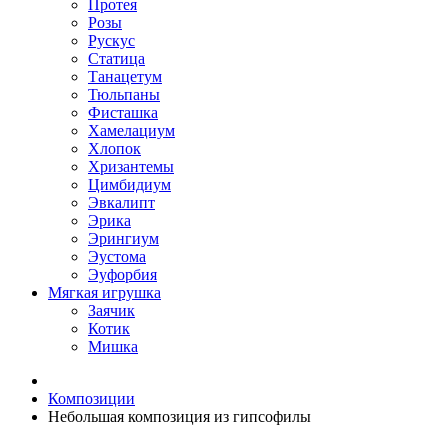
Протея
Розы
Рускус
Статица
Танацетум
Тюльпаны
Фисташка
Хамелациум
Хлопок
Хризантемы
Цимбидиум
Эвкалипт
Эрика
Эрингиум
Эустома
Эуфорбия
Мягкая игрушка
Заячик
Котик
Мишка
Композиции
Небольшая композиция из гипсофилы