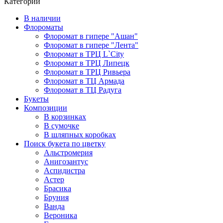
Категории
В наличии
Флороматы
Флоромат в гипере "Ашан"
Флоромат в гипере "Лента"
Флоромат в ТРЦ L`City
Флоромат в ТРЦ Липецк
Флоромат в ТРЦ Ривьера
Флоромат в ТЦ Армада
Флоромат в ТЦ Радуга
Букеты
Композиции
В корзинках
В сумочке
В шляпных коробках
Поиск букета по цветку
Альстромерия
Анигозантус
Аспидистра
Астер
Брасика
Бруния
Ванда
Вероника