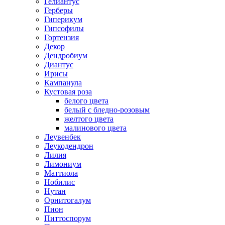
Гелиантус
Герберы
Гиперикум
Гипсофилы
Гортензия
Декор
Дендробиум
Диантус
Ирисы
Кампанула
Кустовая роза
белого цвета
белый с бледно-розовым
желтого цвета
малинового цвета
Леувенбек
Леукодендрон
Лилия
Лимониум
Маттиола
Нобилис
Нутан
Орнитогалум
Пион
Питтоспорум