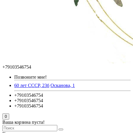
+79103546754
Позвоните мне!
60 лет СССР, 23б
Осканова, 1
+79103546754
+79103546754
+79103546754
0
Ваша корзина пуста!