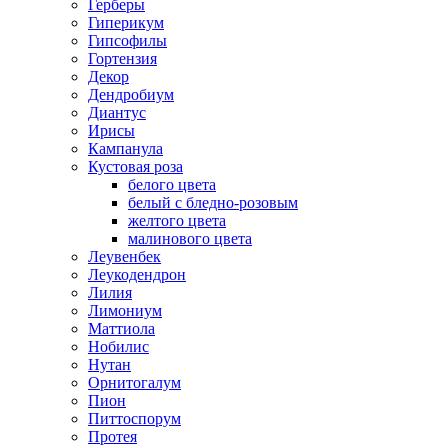
Герберы
Гиперикум
Гипсофилы
Гортензия
Декор
Дендробиум
Диантус
Ирисы
Кампанула
Кустовая роза
белого цвета
белый с бледно-розовым
желтого цвета
малинового цвета
Леувенбек
Леукодендрон
Лилия
Лимониум
Маттиола
Нобилис
Нутан
Орнитогалум
Пион
Питтоспорум
Протея