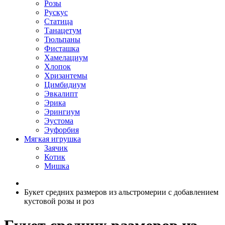
Розы
Рускус
Статица
Танацетум
Тюльпаны
Фисташка
Хамелациум
Хлопок
Хризантемы
Цимбидиум
Эвкалипт
Эрика
Эрингиум
Эустома
Эуфорбия
Мягкая игрушка
Заячик
Котик
Мишка
Букет средних размеров из альстромерии c добавлением
кустовой розы и роз