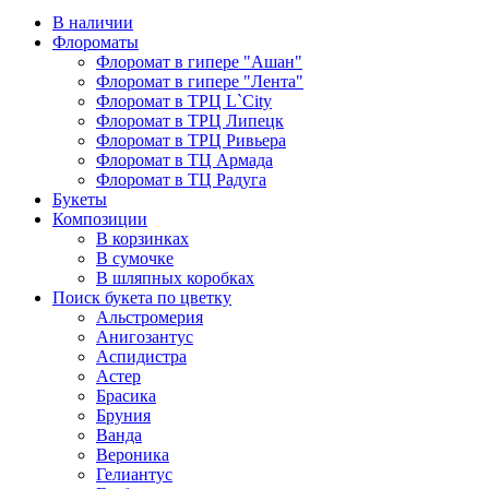
В наличии
Флороматы
Флоромат в гипере "Ашан"
Флоромат в гипере "Лента"
Флоромат в ТРЦ L`City
Флоромат в ТРЦ Липецк
Флоромат в ТРЦ Ривьера
Флоромат в ТЦ Армада
Флоромат в ТЦ Радуга
Букеты
Композиции
В корзинках
В сумочке
В шляпных коробках
Поиск букета по цветку
Альстромерия
Анигозантус
Аспидистра
Астер
Брасика
Бруния
Ванда
Вероника
Гелиантус