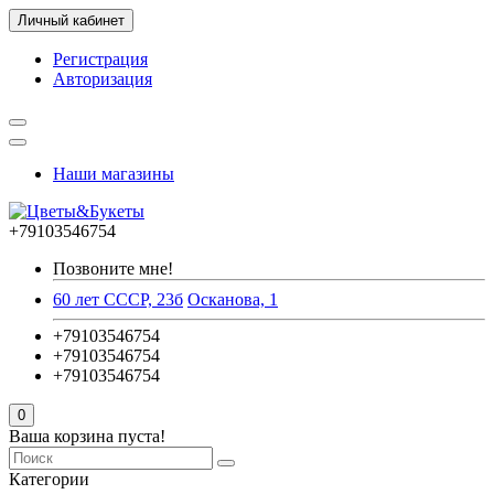
Личный кабинет
Регистрация
Авторизация
Наши магазины
+79103546754
Позвоните мне!
60 лет СССР, 23б
Осканова, 1
+79103546754
+79103546754
+79103546754
0
Ваша корзина пуста!
Категории