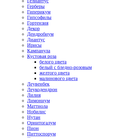
Гелиантус
Герберы
Гиперикум
Гипсофилы
Гортензия
Декор
Дендробиум
Диантус
Ирисы
Кампанула
Кустовая роза
белого цвета
белый с бледно-розовым
желтого цвета
малинового цвета
Леувенбек
Леукодендрон
Лилия
Лимониум
Маттиола
Нобилис
Нутан
Орнитогалум
Пион
Питтоспорум