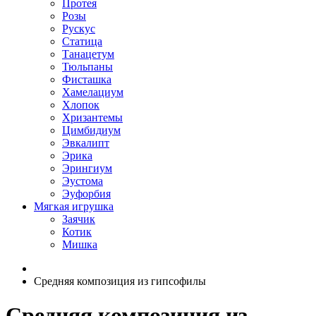
Протея
Розы
Рускус
Статица
Танацетум
Тюльпаны
Фисташка
Хамелациум
Хлопок
Хризантемы
Цимбидиум
Эвкалипт
Эрика
Эрингиум
Эустома
Эуфорбия
Мягкая игрушка
Заячик
Котик
Мишка
Средняя композиция из гипсофилы
Средняя композиция из