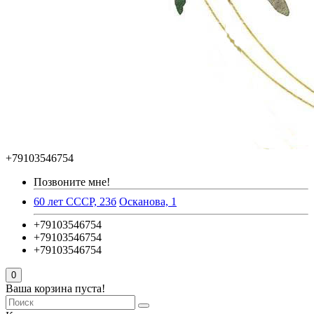
+79103546754
Позвоните мне!
60 лет СССР, 23б
Осканова, 1
+79103546754
+79103546754
+79103546754
0
Ваша корзина пуста!