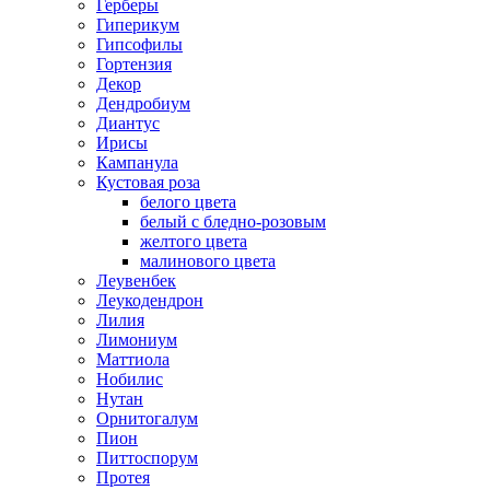
Герберы
Гиперикум
Гипсофилы
Гортензия
Декор
Дендробиум
Диантус
Ирисы
Кампанула
Кустовая роза
белого цвета
белый с бледно-розовым
желтого цвета
малинового цвета
Леувенбек
Леукодендрон
Лилия
Лимониум
Маттиола
Нобилис
Нутан
Орнитогалум
Пион
Питтоспорум
Протея