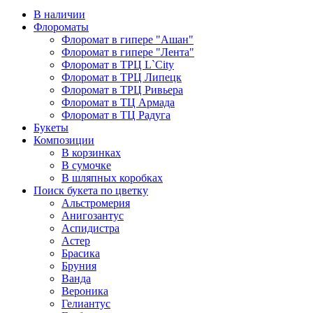
В наличии
Флороматы
Флоромат в гипере "Ашан"
Флоромат в гипере "Лента"
Флоромат в ТРЦ L`City
Флоромат в ТРЦ Липецк
Флоромат в ТРЦ Ривьера
Флоромат в ТЦ Армада
Флоромат в ТЦ Радуга
Букеты
Композиции
В корзинках
В сумочке
В шляпных коробках
Поиск букета по цветку
Альстромерия
Анигозантус
Аспидистра
Астер
Брасика
Бруния
Ванда
Вероника
Гелиантус