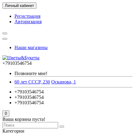
Личный кабинет
Регистрация
Авторизация
Наши магазины
+79103546754
Позвоните мне!
60 лет СССР, 23б
Осканова, 1
+79103546754
+79103546754
+79103546754
0
Ваша корзина пуста!
Категории