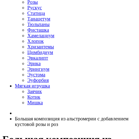
Розы
Рускус
Статица
Танацетум
Тюльпаны
Фисташка
Хамелациум
Хлопок
Хризантемы
Цимбидиум
Эвкалипт
Эрика
Эрингиум
Эустома
Эуфорбия
Мягкая игрушка
Заячик
Котик
Мишка
Большая композиция из альстромерии c добавлением
кустовой розы и роз