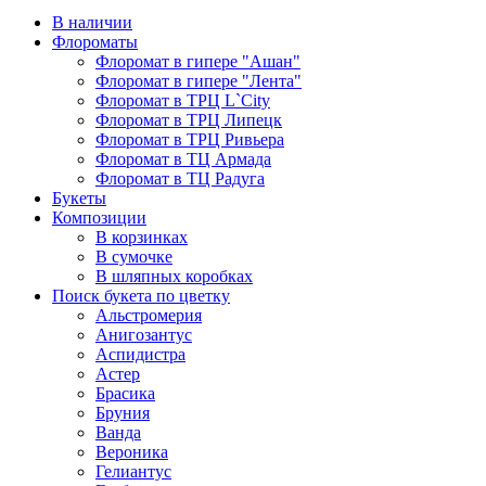
В наличии
Флороматы
Флоромат в гипере "Ашан"
Флоромат в гипере "Лента"
Флоромат в ТРЦ L`City
Флоромат в ТРЦ Липецк
Флоромат в ТРЦ Ривьера
Флоромат в ТЦ Армада
Флоромат в ТЦ Радуга
Букеты
Композиции
В корзинках
В сумочке
В шляпных коробках
Поиск букета по цветку
Альстромерия
Анигозантус
Аспидистра
Астер
Брасика
Бруния
Ванда
Вероника
Гелиантус