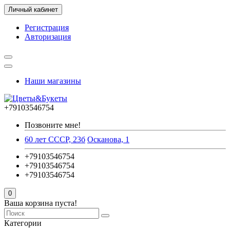
Личный кабинет
Регистрация
Авторизация
Наши магазины
+79103546754
Позвоните мне!
60 лет СССР, 23б
Осканова, 1
+79103546754
+79103546754
+79103546754
0
Ваша корзина пуста!
Категории