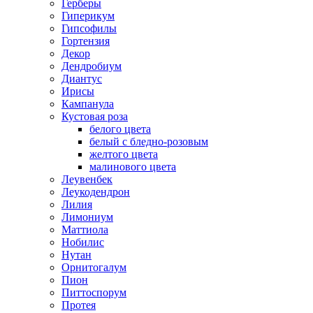
Герберы
Гиперикум
Гипсофилы
Гортензия
Декор
Дендробиум
Диантус
Ирисы
Кампанула
Кустовая роза
белого цвета
белый с бледно-розовым
желтого цвета
малинового цвета
Леувенбек
Леукодендрон
Лилия
Лимониум
Маттиола
Нобилис
Нутан
Орнитогалум
Пион
Питтоспорум
Протея