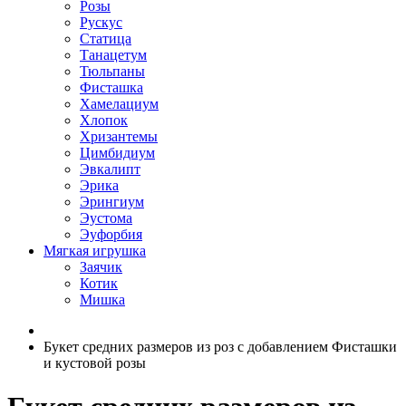
Розы
Рускус
Статица
Танацетум
Тюльпаны
Фисташка
Хамелациум
Хлопок
Хризантемы
Цимбидиум
Эвкалипт
Эрика
Эрингиум
Эустома
Эуфорбия
Мягкая игрушка
Заячик
Котик
Мишка
Букет средних размеров из роз c добавлением Фисташки
и кустовой розы