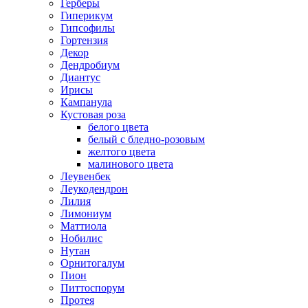
Герберы
Гиперикум
Гипсофилы
Гортензия
Декор
Дендробиум
Диантус
Ирисы
Кампанула
Кустовая роза
белого цвета
белый с бледно-розовым
желтого цвета
малинового цвета
Леувенбек
Леукодендрон
Лилия
Лимониум
Маттиола
Нобилис
Нутан
Орнитогалум
Пион
Питтоспорум
Протея