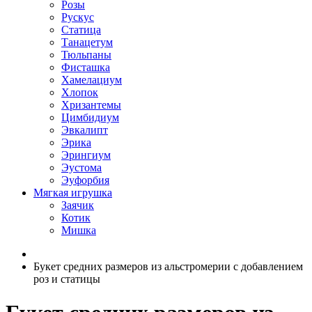
Розы
Рускус
Статица
Танацетум
Тюльпаны
Фисташка
Хамелациум
Хлопок
Хризантемы
Цимбидиум
Эвкалипт
Эрика
Эрингиум
Эустома
Эуфорбия
Мягкая игрушка
Заячик
Котик
Мишка
Букет средних размеров из альстромерии c добавлением
роз и статицы