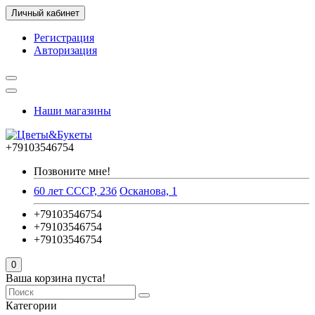
Личный кабинет
Регистрация
Авторизация
Наши магазины
+79103546754
Позвоните мне!
60 лет СССР, 23б
Осканова, 1
+79103546754
+79103546754
+79103546754
0
Ваша корзина пуста!
Категории