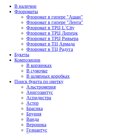
В наличии
Флороматы
Флоромат в гипере "Ашан"
Флоромат в гипере "Лента"
Флоромат в ТРЦ L`City
Флоромат в ТРЦ Липецк
Флоромат в ТРЦ Ривьера
Флоромат в ТЦ Армада
Флоромат в ТЦ Радуга
Букеты
Композиции
В корзинках
В сумочке
В шляпных коробках
Поиск букета по цветку
Альстромерия
Анигозантус
Аспидистра
Астер
Брасика
Бруния
Ванда
Вероника
Гелиантус