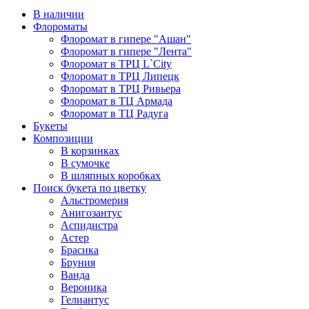
В наличии
Флороматы
Флоромат в гипере "Ашан"
Флоромат в гипере "Лента"
Флоромат в ТРЦ L`City
Флоромат в ТРЦ Липецк
Флоромат в ТРЦ Ривьера
Флоромат в ТЦ Армада
Флоромат в ТЦ Радуга
Букеты
Композиции
В корзинках
В сумочке
В шляпных коробках
Поиск букета по цветку
Альстромерия
Анигозантус
Аспидистра
Астер
Брасика
Бруния
Ванда
Вероника
Гелиантус