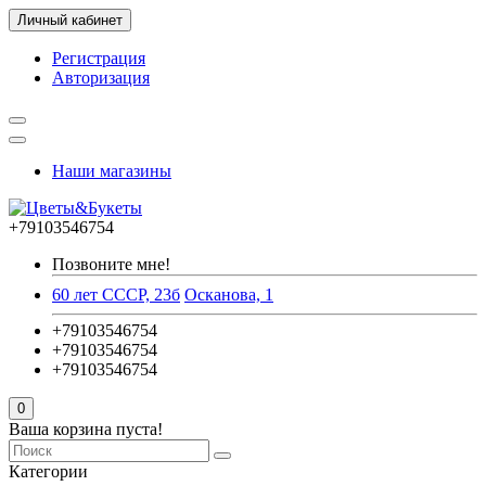
Личный кабинет
Регистрация
Авторизация
Наши магазины
+79103546754
Позвоните мне!
60 лет СССР, 23б
Осканова, 1
+79103546754
+79103546754
+79103546754
0
Ваша корзина пуста!
Категории