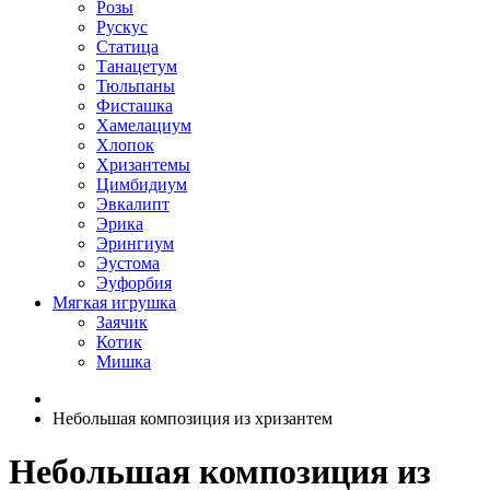
Розы
Рускус
Статица
Танацетум
Тюльпаны
Фисташка
Хамелациум
Хлопок
Хризантемы
Цимбидиум
Эвкалипт
Эрика
Эрингиум
Эустома
Эуфорбия
Мягкая игрушка
Заячик
Котик
Мишка
Небольшая композиция из хризантем
Небольшая композиция из