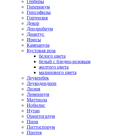
Герберы
Гиперикум
Гипсофилы
Гортензия
Декор
Дендробиум
Диантус
Ирисы
Кампанула
Кустовая роза
белого цвета
белый с бледно-розовым
желтого цвета
малинового цвета
Леувенбек
Леукодендрон
Лилия
Лимониум
Маттиола
Нобилис
Нутан
Орнитогалум
Пион
Питтоспорум
Протея