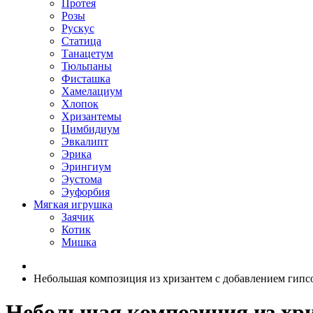
Протея
Розы
Рускус
Статица
Танацетум
Тюльпаны
Фисташка
Хамелациум
Хлопок
Хризантемы
Цимбидиум
Эвкалипт
Эрика
Эрингиум
Эустома
Эуфорбия
Мягкая игрушка
Заячик
Котик
Мишка
Небольшая композиция из хризантем c добавлением гипс
Небольшая композиция из хри