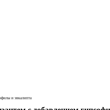
офилы и эвкалипта
зантем c добавлением гипсоф