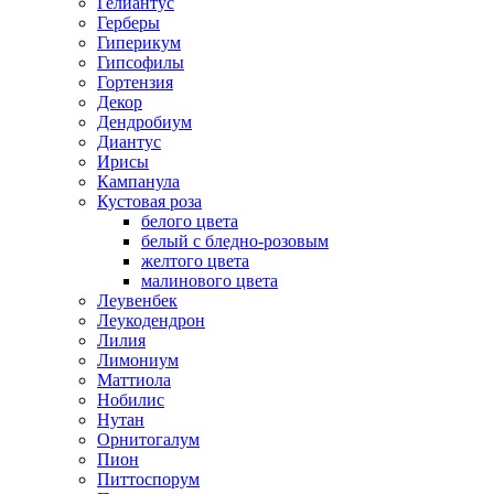
Гелиантус
Герберы
Гиперикум
Гипсофилы
Гортензия
Декор
Дендробиум
Диантус
Ирисы
Кампанула
Кустовая роза
белого цвета
белый с бледно-розовым
желтого цвета
малинового цвета
Леувенбек
Леукодендрон
Лилия
Лимониум
Маттиола
Нобилис
Нутан
Орнитогалум
Пион
Питтоспорум