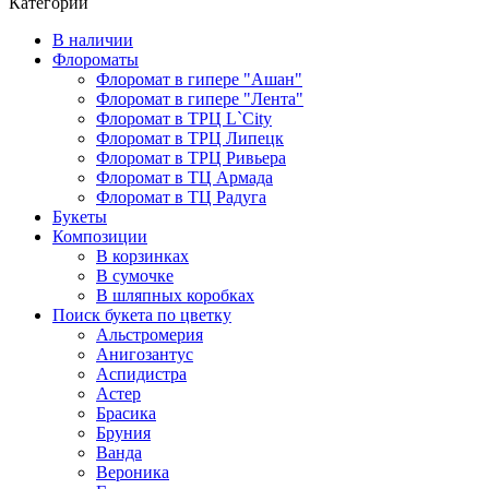
Категории
В наличии
Флороматы
Флоромат в гипере "Ашан"
Флоромат в гипере "Лента"
Флоромат в ТРЦ L`City
Флоромат в ТРЦ Липецк
Флоромат в ТРЦ Ривьера
Флоромат в ТЦ Армада
Флоромат в ТЦ Радуга
Букеты
Композиции
В корзинках
В сумочке
В шляпных коробках
Поиск букета по цветку
Альстромерия
Анигозантус
Аспидистра
Астер
Брасика
Бруния
Ванда
Вероника