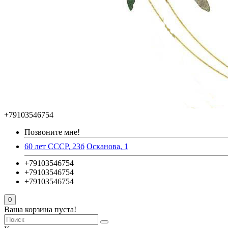
+79103546754
Позвоните мне!
60 лет СССР, 23б
Осканова, 1
+79103546754
+79103546754
+79103546754
0
Ваша корзина пуста!