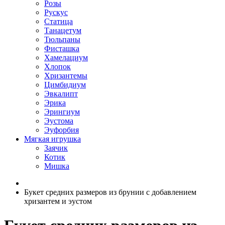
Розы
Рускус
Статица
Танацетум
Тюльпаны
Фисташка
Хамелациум
Хлопок
Хризантемы
Цимбидиум
Эвкалипт
Эрика
Эрингиум
Эустома
Эуфорбия
Мягкая игрушка
Заячик
Котик
Мишка
Букет средних размеров из брунии c добавлением
хризантем и эустом