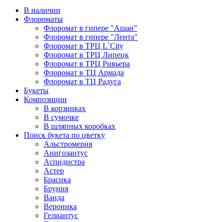
В наличии
Флороматы
Флоромат в гипере "Ашан"
Флоромат в гипере "Лента"
Флоромат в ТРЦ L`City
Флоромат в ТРЦ Липецк
Флоромат в ТРЦ Ривьера
Флоромат в ТЦ Армада
Флоромат в ТЦ Радуга
Букеты
Композиции
В корзинках
В сумочке
В шляпных коробках
Поиск букета по цветку
Альстромерия
Анигозантус
Аспидистра
Астер
Брасика
Бруния
Ванда
Вероника
Гелиантус