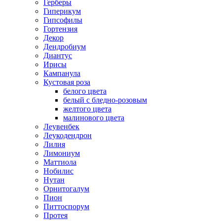
Герберы
Гиперикум
Гипсофилы
Гортензия
Декор
Дендробиум
Диантус
Ирисы
Кампанула
Кустовая роза
белого цвета
белый с бледно-розовым
желтого цвета
малинового цвета
Леувенбек
Леукодендрон
Лилия
Лимониум
Маттиола
Нобилис
Нутан
Орнитогалум
Пион
Питтоспорум
Протея