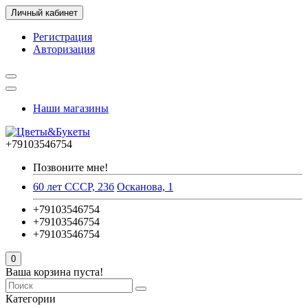
Личный кабинет
Регистрация
Авторизация
Наши магазины
+79103546754
Позвоните мне!
60 лет СССР, 23б
Осканова, 1
+79103546754
+79103546754
+79103546754
0
Ваша корзина пуста!
Категории