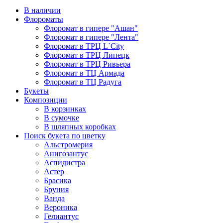
В наличии
Флороматы
Флоромат в гипере "Ашан"
Флоромат в гипере "Лента"
Флоромат в ТРЦ L`City
Флоромат в ТРЦ Липецк
Флоромат в ТРЦ Ривьера
Флоромат в ТЦ Армада
Флоромат в ТЦ Радуга
Букеты
Композиции
В корзинках
В сумочке
В шляпных коробках
Поиск букета по цветку
Альстромерия
Анигозантус
Аспидистра
Астер
Брасика
Бруния
Ванда
Вероника
Гелиантус