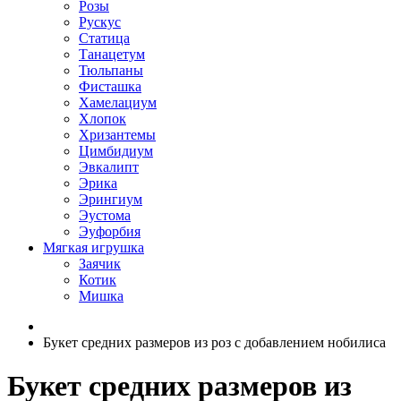
Розы
Рускус
Статица
Танацетум
Тюльпаны
Фисташка
Хамелациум
Хлопок
Хризантемы
Цимбидиум
Эвкалипт
Эрика
Эрингиум
Эустома
Эуфорбия
Мягкая игрушка
Заячик
Котик
Мишка
Букет средних размеров из роз c добавлением нобилиса
Букет средних размеров из