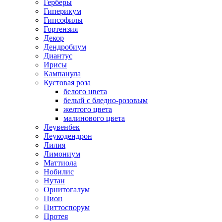
Герберы
Гиперикум
Гипсофилы
Гортензия
Декор
Дендробиум
Диантус
Ирисы
Кампанула
Кустовая роза
белого цвета
белый с бледно-розовым
желтого цвета
малинового цвета
Леувенбек
Леукодендрон
Лилия
Лимониум
Маттиола
Нобилис
Нутан
Орнитогалум
Пион
Питтоспорум
Протея