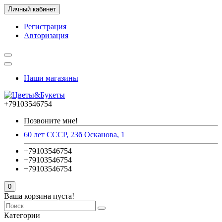
Личный кабинет
Регистрация
Авторизация
Наши магазины
+79103546754
Позвоните мне!
60 лет СССР, 23б
Осканова, 1
+79103546754
+79103546754
+79103546754
0
Ваша корзина пуста!
Категории