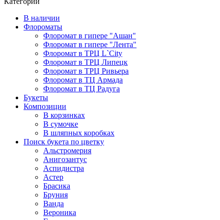
Категории
В наличии
Флороматы
Флоромат в гипере "Ашан"
Флоромат в гипере "Лента"
Флоромат в ТРЦ L`City
Флоромат в ТРЦ Липецк
Флоромат в ТРЦ Ривьера
Флоромат в ТЦ Армада
Флоромат в ТЦ Радуга
Букеты
Композиции
В корзинках
В сумочке
В шляпных коробках
Поиск букета по цветку
Альстромерия
Анигозантус
Аспидистра
Астер
Брасика
Бруния
Ванда
Вероника