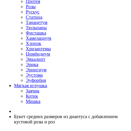
Протея
Розы
Рускус
Статица
Танацетум
Тюльпаны
Фисташка
Хамелациум
Хлопок
Хризантемы
Цимбидиум
Эвкалипт
Эрика
Эрингиум
Эустома
Эуфорбия
Мягкая игрушка
Заячик
Котик
Мишка
Букет средних размеров из диантуса c добавлением
кустовой розы и роз