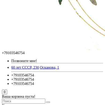
+79103546754
Позвоните мне!
60 лет СССР, 23б
Осканова, 1
+79103546754
+79103546754
+79103546754
0
Ваша корзина пуста!