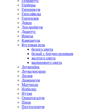
Гелиантус
Герберы
Гиперикум
Гипсофилы
Гортензия
Декор
Дендробиум
Диантус
Ирисы
Кампанула
Кустовая роза
белого цвета
белый с бледно-розовым
желтого цвета
малинового цвета
Леувенбек
Леукодендрон
Лилия
Лимониум
Маттиола
Нобилис
Нутан
Орнитогалум
Пион
Питтоспорум