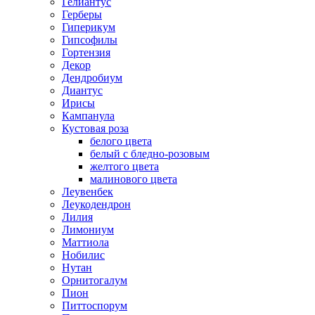
Гелиантус
Герберы
Гиперикум
Гипсофилы
Гортензия
Декор
Дендробиум
Диантус
Ирисы
Кампанула
Кустовая роза
белого цвета
белый с бледно-розовым
желтого цвета
малинового цвета
Леувенбек
Леукодендрон
Лилия
Лимониум
Маттиола
Нобилис
Нутан
Орнитогалум
Пион
Питтоспорум