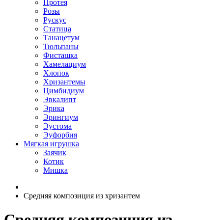
Протея
Розы
Рускус
Статица
Танацетум
Тюльпаны
Фисташка
Хамелациум
Хлопок
Хризантемы
Цимбидиум
Эвкалипт
Эрика
Эрингиум
Эустома
Эуфорбия
Мягкая игрушка
Заячик
Котик
Мишка
Средняя композиция из хризантем
Средняя композиция из