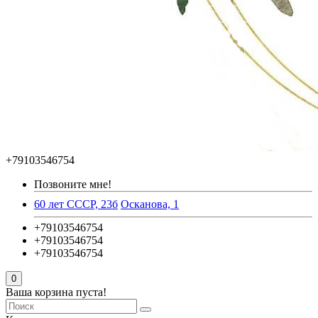
+79103546754
Позвоните мне!
60 лет СССР, 23б
Осканова, 1
+79103546754
+79103546754
+79103546754
0
Ваша корзина пуста!