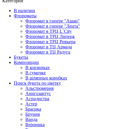
Категории
В наличии
Флороматы
Флоромат в гипере "Ашан"
Флоромат в гипере "Лента"
Флоромат в ТРЦ L`City
Флоромат в ТРЦ Липецк
Флоромат в ТРЦ Ривьера
Флоромат в ТЦ Армада
Флоромат в ТЦ Радуга
Букеты
Композиции
В корзинках
В сумочке
В шляпных коробках
Поиск букета по цветку
Альстромерия
Анигозантус
Аспидистра
Астер
Брасика
Бруния
Ванда
Вероника